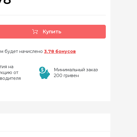
Купить
 вам будет начислено
3.78 бонусов
тия на
Минимальный заказ
укцию от
200 гривен
зводителя