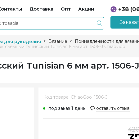
Контакты
Доставка
Опт
Акции
+38 (0
+38 (0
Заказа
Вязание
Принадлежности для вязан
ы для рукоделия
к съемный тунисский Tunisian 6 мм арт. 1506-J ChiaoGoo
кий Tunisian 6 мм арт. 1506-
Код товара: ChiaoGoo_1506-J
под заказ 1 день
оставить отзыв
42
3