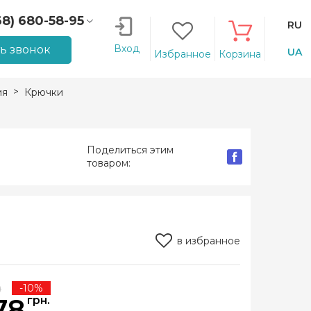
68) 680-58-95
RU
66) 207-14-90
Вход
ть звонок
UA
Избранное
Корзина
ия
Крючки
J
Поделиться этим
товаром:
в избранное
0
-10%
78
грн.