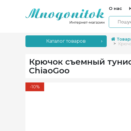
О нас
Товар
Каталог товаров
Крючо
Крючок съемный тунисс
ChiaoGoo
-10%