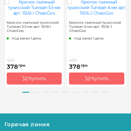
Крючок съемный тунисский
Крючок съемный тунисский
Tunisian 5.5 мм арт. 1506-I
Tunisian 6 мм арт. 1506-J
ChiaoGoo
ChiaoGoo
под заказ 1 день
под заказ 1 день
420
420
378
грн.
378
грн.
Купить
Купить
Бренд
ChiaoGoo/
Бренд
ChiaoGoo/
Чиа Гу
Чиа Гу
Страна-
Китай
Страна-
Китай
производитель
производитель
Горячая линия
Материал
бамбук
Материал
бамбук