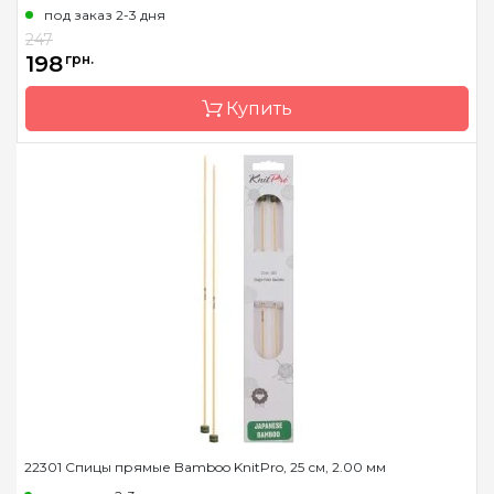
под заказ 2-3 дня
Страна-производитель
Индия
247
Тип спиц
круговые
198
грн.
Материал
бамбук
Купить
Размер
2.0 мм
Длина
40 см
Бренд
KnitPro
Страна-производитель
Индия
Материал
бамбук
Тип крючка
односторонний
Размер
3.0 мм
Длина
15 см
22301 Спицы прямые Bamboo KnitPro, 25 см, 2.00 мм