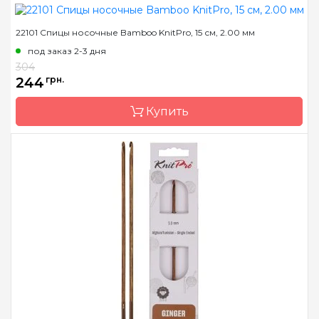
22101 Спицы носочные Bamboo KnitPro, 15 см, 2.00 мм
Бренд
KnitPro
под заказ 2-3 дня
Страна-производитель
Индия
304
Материал
Дерево
244
грн.
Тип крючка
односторонний
Купить
Размер
3.0 мм
Длина
15 см
Бренд
KnitPro
Страна-производитель
Индия
Тип спиц
носочные
Материал
бамбук
Размер
2.0 мм
Длина
15 см