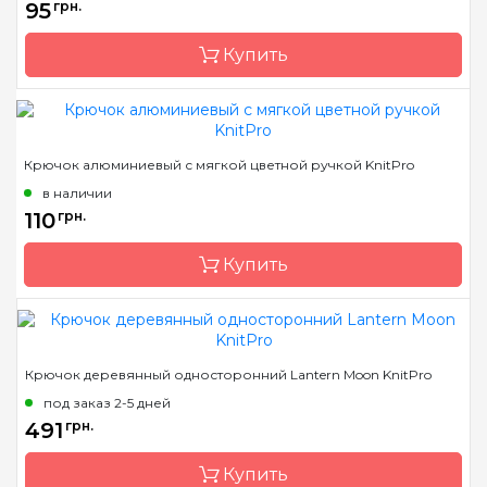
95
грн.
Материал
алюминий
Купить
Тип крючка
тунисский
Бренд
KnitPro
Крючок алюминиевый с мягкой цветной ручкой KnitPro
Страна-производитель
Индия
в наличии
Материал
сталь
110
грн.
Тип крючка
односторонний
Купить
Бренд
KnitPro
Крючок деревянный односторонний Lantern Moon KnitPro
Страна-производитель
Индия
под заказ 2-5 дней
Материал
алюминий
491
грн.
Тип крючка
односторонний
Купить