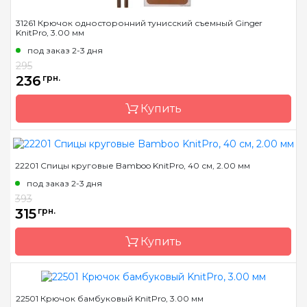
31261 Крючок односторонний тунисский съемный Ginger
KnitPro, 3.00 мм
под заказ 2-3 дня
295
236
грн.
Купить
22201 Спицы круговые Bamboo KnitPro, 40 см, 2.00 мм
Бренд
KnitPro
под заказ 2-3 дня
Страна-производитель
Индия
393
Материал
Дерево
315
грн.
Тип крючка
тунисский
Купить
Размер
3.0 мм
Длина
15 см
22501 Крючок бамбуковый KnitPro, 3.00 мм
Бренд
KnitPro