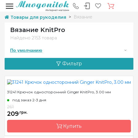
Вязание
Товары для рукоделия
Вязание KnitPro
Найдено
2153 товара
По умолчанию
Фильтр
31241 Крючок односторонний Ginger KnitPro, 3.00 мм
под заказ 2-3 дня
261
209
грн.
Купить