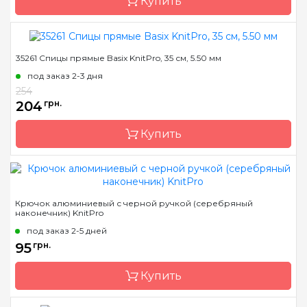
Купить
Размер
5.5 мм
Длина
100 см
35261 Спицы прямые Basix KnitPro, 35 см, 5.50 мм
Бренд
KnitPro
под заказ 2-3 дня
Страна-производитель
Индия
254
Материал
алюминий
204
грн.
Тип крючка
односторонний
Купить
Бренд
KnitPro
Крючок алюминиевый с черной ручкой (серебряный
наконечник) KnitPro
Страна-производитель
Индия
под заказ 2-5 дней
Тип спиц
прямые
95
грн.
Материал
Дерево
Купить
Размер
5.5 мм
Длина
35 см