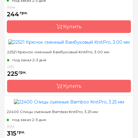
под заказ 2-3 дня
304
244
грн.
Купить
22521 Крючок сменный бамбуковый KnitPro, 3.00 мм
Бренд
KnitPro
под заказ 2-3 дня
Страна-производитель
Индия
281
Тип спиц
прямые
225
грн.
Материал
бамбук
Купить
Размер
2.0 мм
Длина
25 см
22400 Спицы съемные Bamboo KnitPro, 3.25 мм
Бренд
KnitPro
под заказ 2-3 дня
Страна-производитель
Индия
393
Материал
бамбук
315
грн.