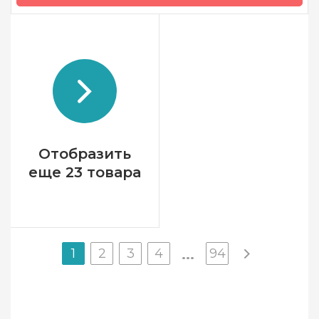
Бренд
KnitPro
Страна-производитель
Индия
Материал
Дерево
Тип крючка
односторонний
Отобразить
еще 23 товара
1
2
3
4
94
...