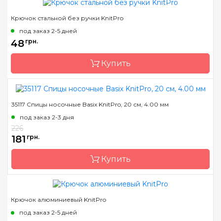
Крючок стальной без ручки KnitPro
Бренд
KnitPro
под заказ 2-5 дней
Страна-производитель
Индия
48
грн.
Материал
алюминий
Купить
Тип крючка
односторонний
Размер
2.0 мм
Длина
15 см
35117 Спицы носочные Basix KnitPro, 20 см, 4.00 мм
Бренд
KnitPro
под заказ 2-3 дня
Страна-производитель
Индия
226
Материал
сталь
181
грн.
Тип крючка
односторонний
Купить
Крючок алюминиевый KnitPro
Бренд
KnitPro
под заказ 2-5 дней
Страна-производитель
Индия