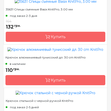
35631 Спицы съемные Basix KnitPro, 3.00 мм
Бренд
KnitPro
под заказ 2-3 дня
Страна-производитель
Индия
164
Материал
алюминий
132
грн.
Тип крючка
односторонний
Купить
Крючок алюминиевый тунисский дл. 30 cm KnitPro
Бренд
KnitPro
в наличии
Страна-производитель
Индия
110
грн.
Тип спиц
съемные
Купить
Материал
Дерево
Размер
3.0 мм
Длина
11,5 см
Крючок стальной с черной ручкой KnitPro
Бренд
KnitPro
под заказ 2-5 дней
Страна-производитель
Индия