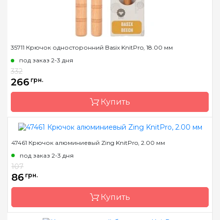
Длина
15,2 см
35711 Крючок односторонний Basix KnitPro, 18.00 мм
под заказ 2-3 дня
332
266
грн.
Купить
47461 Крючок алюминиевый Zing KnitPro, 2.00 мм
Бренд
KnitPro
под заказ 2-3 дня
Страна-производитель
Индия
107
Материал
Дерево
86
грн.
Тип крючка
односторонний
Купить
Размер
18.00 мм
Длина
15,2 см