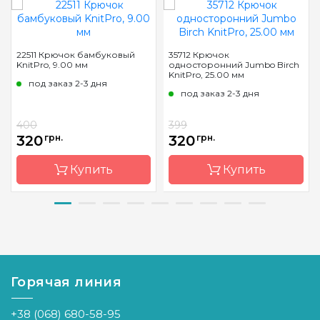
22511 Крючок бамбуковый
35712 Крючок
KnitPro, 9.00 мм
односторонний Jumbo Birch
KnitPro, 25.00 мм
под заказ 2-3 дня
под заказ 2-3 дня
400
399
320
грн.
320
грн.
Купить
Купить
Бренд
KnitPro
Бренд
KnitPro
Страна-
Индия
Страна-
Индия
производитель
производитель
Горячая линия
Материал
бамбук
Материал
Дерево
Тип
односторонний
Тип
односторонний
+38 (068) 680-58-95
крючка
крючка