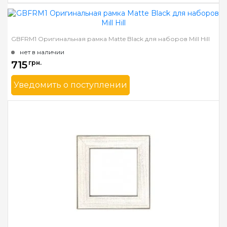
Бренд
Mill Hill
GBFRM1 Оригинальная рамка Matte Black для наборов Mill Hill
Страна-производитель
США
нет в наличии
Ширина багета в мм
31
715
грн.
Материал багета
Дерево
Уведомить о поступлении
Бренд
Mill Hill
Страна-производитель
США
Ширина багета в мм
31
Материал багета
Дерево