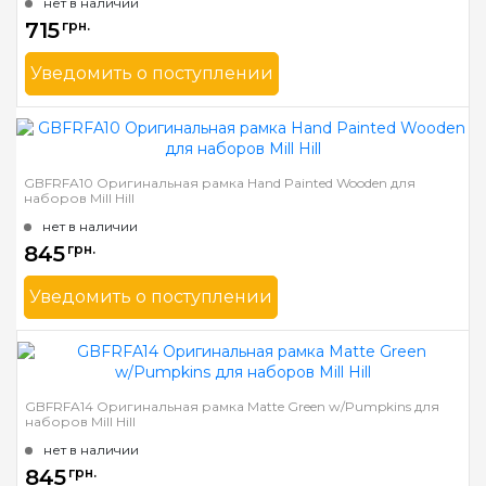
нет в наличии
715
грн.
Уведомить о поступлении
Бренд
Mill Hill
Страна-производитель
США
Ширина багета в мм
31
GBFRFA10 Оригинальная рамка Hand Painted Wooden для
наборов Mill Hill
Материал багета
Дерево
нет в наличии
845
грн.
Уведомить о поступлении
Бренд
Mill Hill
Страна-производитель
США
Ширина багета в мм
31
GBFRFA14 Оригинальная рамка Matte Green w/Pumpkins для
наборов Mill Hill
Материал багета
Дерево
нет в наличии
845
грн.