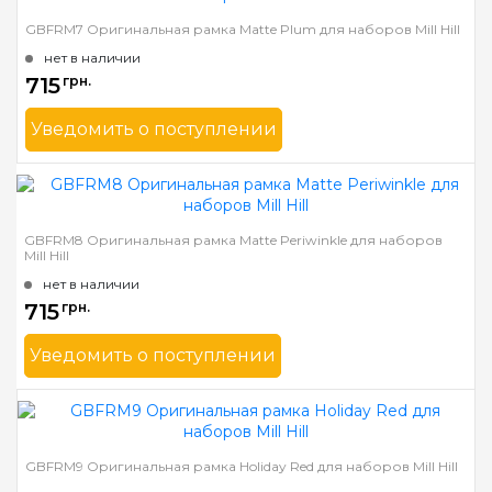
Ширина багета в мм
31
GBFRM7 Оригинальная рамка Matte Plum для наборов Mill Hill
Материал багета
Дерево
нет в наличии
715
грн.
Уведомить о поступлении
Бренд
Mill Hill
Страна-производитель
США
Ширина багета в мм
31
GBFRM8 Оригинальная рамка Matte Periwinkle для наборов
Mill Hill
Материал багета
Дерево
нет в наличии
715
грн.
Уведомить о поступлении
Бренд
Mill Hill
Страна-производитель
США
Ширина багета в мм
31
GBFRM9 Оригинальная рамка Holiday Red для наборов Mill Hill
Материал багета
Дерево