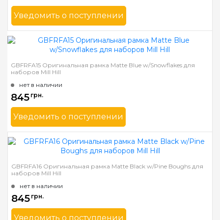
Уведомить о поступлении
Бренд
Mill Hill
Страна-производитель
США
Ширина багета в мм
31
GBFRFA15 Оригинальная рамка Matte Blue w/Snowflakes для
наборов Mill Hill
Материал багета
Дерево
нет в наличии
845
грн.
Уведомить о поступлении
Бренд
Mill Hill
Страна-производитель
США
Ширина багета в мм
31
GBFRFA16 Оригинальная рамка Matte Black w/Pine Boughs для
наборов Mill Hill
Материал багета
Дерево
нет в наличии
845
грн.
Уведомить о поступлении