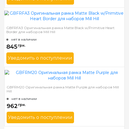
Бренд
Mill Hill
Страна-производитель
США
Ширина багета в мм
31
GBFRFA3 Оригинальная рамка Matte Black w/Primitive Heart
Border для наборов Mill Hill
Материал багета
Дерево
нет в наличии
845
грн.
Уведомить о поступлении
Бренд
Mill Hill
Страна-производитель
США
Ширина багета в мм
31
GBFRM20 Оригинальная рамка Matte Purple для наборов Mill
Hill
Материал багета
Дерево
нет в наличии
962
грн.
Уведомить о поступлении
Бренд
Mill Hill