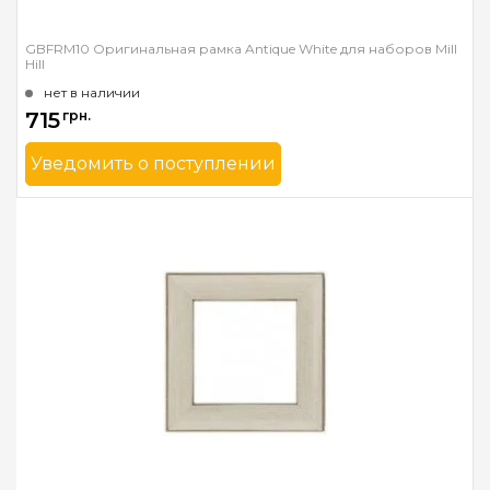
GBFRM10 Оригинальная рамка Antique White для наборов Mill
Hill
нет в наличии
715
грн.
Уведомить о поступлении
Бренд
Mill Hill
Страна-производитель
США
Ширина багета в мм
31
Материал багета
Дерево