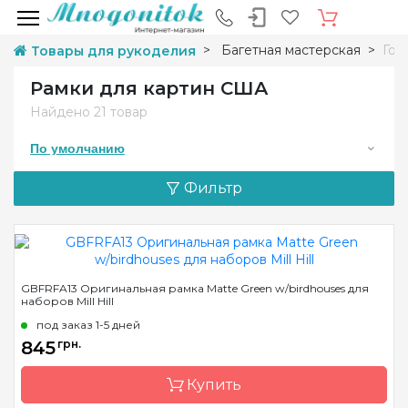
Багетная мастерская
Гот
Товары для рукоделия
Рамки для картин США
Найдено
21 товар
По умолчанию
Фильтр
GBFRFA13 Оригинальная рамка Matte Green w/birdhouses для
наборов Mill Hill
под заказ 1-5 дней
845
грн.
Купить