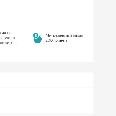
тия на
Минимальный заказ
укцию от
200 гривен
зводителя