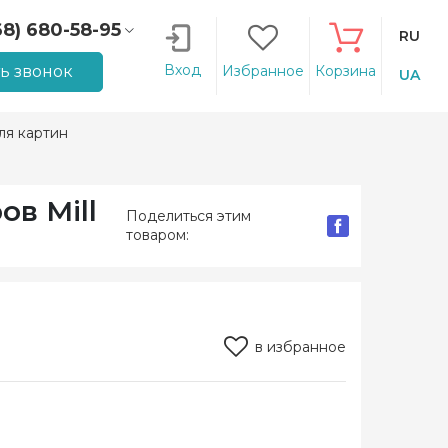
68) 680-58-95
RU
66) 207-14-90
Вход
ть звонок
Избранное
Корзина
UA
ля картин
в Mill
Поделиться этим
товаром:
в избранное