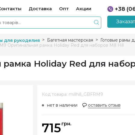
Контакты
Доставка
Опт
Акции
+38 (0
+38 (0
Заказа
Багетная мастерская
Готовые рамы д
ы для рукоделия
9 Оригинальная рамка Holiday Red для наборов Mill Hill
амка Holiday Red для наборо
Код товара: millhill_GBFRM9
нет в наличии
оставить отзыв
715
грн.