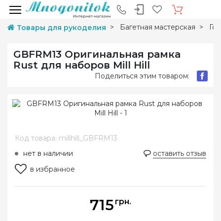
Багетная мастерская
Гот
Товары для рукоделия
GBFRM13 Оригинальная рамка
Rust для наборов Mill Hill
Поделиться этим товаром:
Код товара: millhill_GBFRM13
нет в наличии
оставить отзыв
в избранное
715
грн.