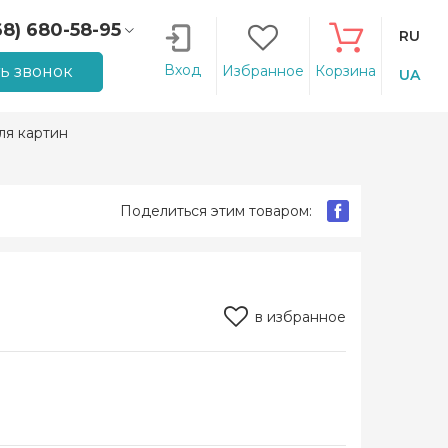
68) 680-58-95
RU
66) 207-14-90
Вход
ть звонок
Избранное
Корзина
UA
ля картин
Поделиться этим товаром:
в избранное