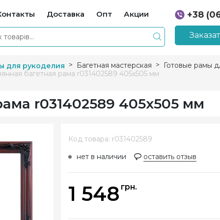
Контакты
Доставка
Опт
Акции
+38 (0
+38 (0
Заказа
Багетная мастерская
Готовые рамы д
ы для рукоделия
янная багетная рама r031402589 405х505 мм
рама r031402589 405х505 мм
Код товара: r031402589
нет в наличии
оставить отзыв
1 548
грн.