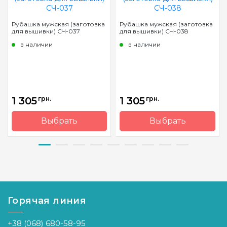
Рубашка мужская (заготовка
Рубашка мужская (заготовка
для вышивки) СЧ-037
для вышивки) СЧ-038
в наличии
в наличии
1 305
грн.
1 305
грн.
Выбрать
Выбрать
Бренд
Барвиста
Бренд
Барвиста
Вишиванка
Вишиванка
Страна-
Украина
Страна-
Украина
производитель
производитель
Горячая линия
+38 (068) 680-58-95