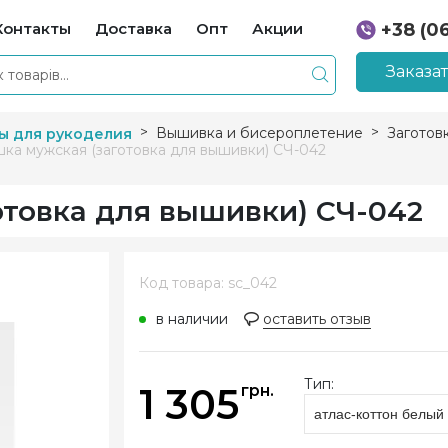
Контакты
Доставка
Опт
Акции
+38 (0
+38 (0
Заказа
Вышивка и бисероплетение
Заготов
ы для рукоделия
ка мужская (заготовка для вышивки) СЧ-042
отовка для вышивки) СЧ-042
Код товара: sc_042
в наличии
оставить отзыв
Тип:
1 305
грн.
атлас-коттон белый