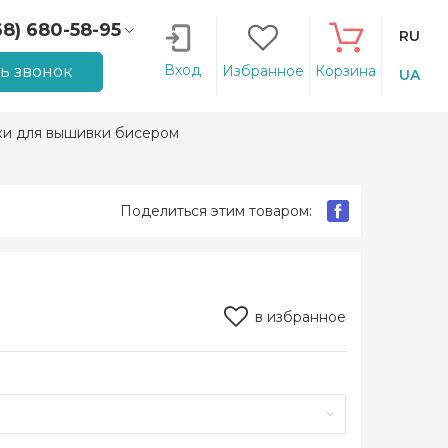
68) 680-58-95
RU
66) 207-14-90
Вход
ть звонок
Избранное
Корзина
UA
ки для вышивки бисером
Поделиться этим товаром:
в избранное