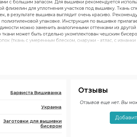
иками с большим запасом. Для вышивки рекомендуется испол
й флизелин для уплотнения участков под вышивку. Ткань с
ек, в результате вышивка выглядит очень красиво. Рекоменд
 в полиэтиленовой упаковке. Инструкция по вышивке прилаг
димости можно заменить аналогичными оттенками из другой 
р ткани может быть отдельно укомплектован чешским бисеро
лопок (ткань с умеренным блеском, снаружи - атлас, с изнанки
лк (матовая ткань, 100% полиэстер) белого, молочного, черно
ного цвета; - лен 100% белого, молочного, черного цвета; - г
Отзывы
Барвиста Вишиванка
Отзывов еще нет. Вы мо
Украина
Добавит
Заготовки для вышивки
бисером