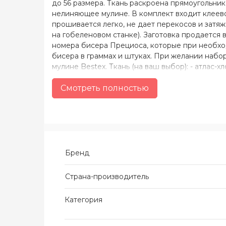
до 56 размера. Ткань раскроена прямоугольн
нелиняющее мулине. В комплект входит клеево
прошивается легко, не дает перекосов и затяж
на гобеленовом станке). Заготовка продается
номера бисера Прециоса, которые при необхо
бисера в граммах и штуках. При желании набо
мулине Bestex. Ткань (на ваш выбор): - атлас-х
белого, молочного, черного цвета; - грубый ше
хлопок, 50% полиэстер) белого, молочного, чер
Смотреть полностью
черный.
Бренд
Страна-производитель
Категория