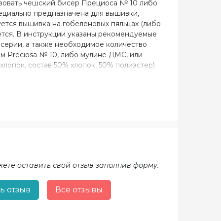
ьзовать чешский бисер Прециоса № 10 либо
пециально предназначена для вышивки,
уется вышивка на гобеленовых пяльцах (либо
ается. В инструкции указаны рекомендуемые
серии, а также необходимое количество
м Preciosa № 10, либо мулине ДМС, или
 хлопок, состав 50% хлопок, 50% полиэстер)
го цвета; - домотканое полотно (состав 50%
абардин белый; - батист белый, молочный,
жете оставить свой отзыв заполнив форму.
ь отзыв
Все отзывы