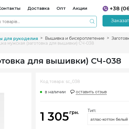
Контакты
Доставка
Опт
Акции
+38 (0
+38 (0
Заказа
Вышивка и бисероплетение
Заготов
ы для рукоделия
ка мужская (заготовка для вышивки) СЧ-038
отовка для вышивки) СЧ-038
Код товара: sc_038
в наличии
оставить отзыв
Тип:
1 305
грн.
атлас-коттон белый