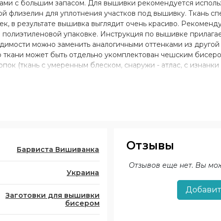
иками с большим запасом. Для вышивки рекомендуется испол
й флизелин для уплотнения участков под вышивку. Ткань с
ек, в результате вышивка выглядит очень красиво. Рекоменд
 в полиэтиленовой упаковке. Инструкция по вышивке прилаг
димости можно заменить аналогичными оттенками из другой 
р ткани может быть отдельно укомплектован чешским бисеро
лопок (ткань с умеренным блеском, снаружи - атлас, с изнанки
лк (матовая ткань, 100% полиэстер) белого, молочного, черно
ного цвета; - лен 100% белого, молочного, черного цвета; - г
Отзывы
Барвиста Вишиванка
Отзывов еще нет. Вы мо
Украина
Добавит
Заготовки для вышивки
бисером