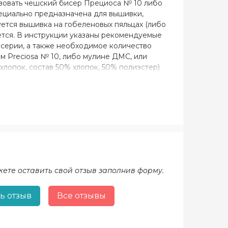
ьзовать чешский бисер Прециоса № 10 либо
пециально предназначена для вышивки,
уется вышивка на гобеленовых пяльцах (либо
ается. В инструкции указаны рекомендуемые
серии, а также необходимое количество
м Preciosa № 10, либо мулине ДМС, или
 хлопок, состав 50% хлопок, 50% полиэстер)
го цвета; - домотканое полотно (состав 50%
абардин белый; - батист белый, молочный,
жете оставить свой отзыв заполнив форму.
ь отзыв
Все отзывы