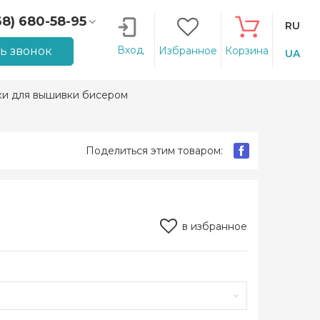
68) 680-58-95
RU
66) 207-14-90
Вход
ть звонок
Избранное
Корзина
UA
ки для вышивки бисером
Поделиться этим товаром:
в избранное