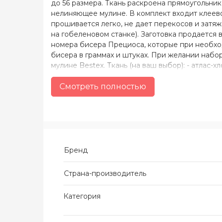
до 56 размера. Ткань раскроена прямоугольн
нелиняющее мулине. В комплект входит клеево
прошивается легко, не дает перекосов и затяж
на гобеленовом станке). Заготовка продается
номера бисера Прециоса, которые при необхо
бисера в граммах и штуках. При желании набо
мулине Bestex. Ткань (на ваш выбор): - атлас-х
белого, молочного, черного цвета; - грубый ше
хлопок, 50% полиэстер) белого, молочного, чер
Смотреть полностью
черный.
Бренд
Страна-производитель
Категория