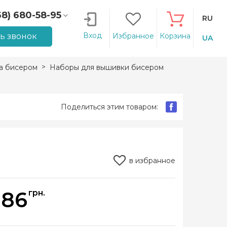
68) 680-58-95
RU
66) 207-14-90
Вход
ть звонок
Избранное
Корзина
UA
а бисером
Наборы для вышивки бисером
Поделиться этим товаром:
в избранное
086
грн.