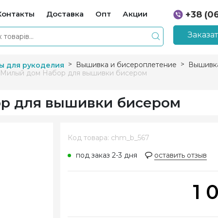
Контакты
Доставка
Опт
Акции
+38 (0
+38 (0
Заказа
Вышивка и бисероплетение
Вышивк
ы для рукоделия
 Милый дом Набор для вышивки бисером
ор для вышивки бисером
Код товара: chm_b_567
под заказ 2-3 дня
оставить отзыв
1 