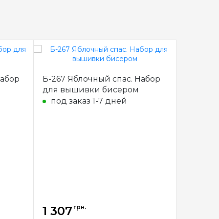
Набор
Б-267 Яблочный спас. Набор
Б-270 В
для вышивки бисером
Набор 
под заказ 1-7 дней
под за
грн.
1 307
1 307