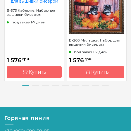
Б-373 Каберне. Набор для
вышивки бисером
под заказ 1-7 дней
Б-203 Милашки. Набор для
вышивки бисером
под заказ 1-7 дней
1 576
грн.
1 576
грн.
Купить
Купить
Бренд
Магия
Бренд
Магия
канвы
канвы
Страна-
Украина
Страна-
Украина
производитель
производитель
Горячая линия
Зашивка
частичная
Зашивка
частичная