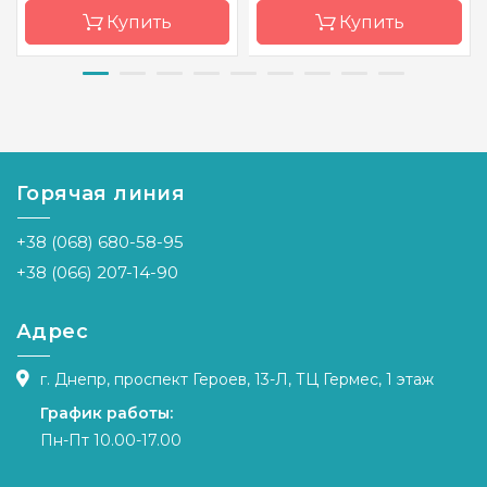
Купить
Купить
Бренд
Dream
Бренд
Dream
Art
Art
Страна-
Украина
Страна-
Украина
производитель
производитель
Горячая линия
Зашивка
полная
Зашивка
полная
+38 (068) 680-58-95
Размер
33x33 см
Размер
33x33 см
+38 (066) 207-14-90
Камни
квадраные
Камни
квадраные
акриловые
акриловые
Адрес
г. Днепр, проспект Героев, 13-Л, ТЦ Гермес, 1 этаж
График работы:
Пн-Пт 10.00-17.00