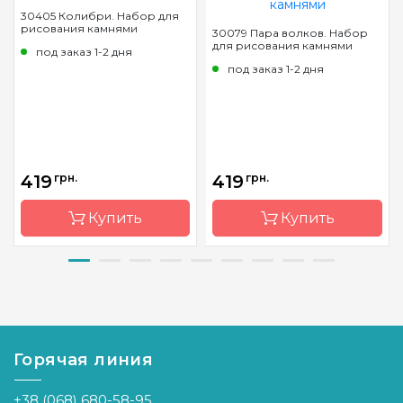
30405 Колибри. Набор для
рисования камнями
30079 Пара волков. Набор
для рисования камнями
под заказ 1-2 дня
под заказ 1-2 дня
419
грн.
419
грн.
Купить
Купить
Бренд
Dream
Бренд
Dream
Art
Art
Страна-
Украина
Страна-
Украина
производитель
производитель
Горячая линия
Зашивка
полная
Зашивка
полная
+38 (068) 680-58-95