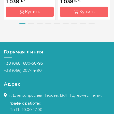
1 038
грн.
1 038
грн.
Купить
Купить
Бренд
Riolis
Бренд
Dimensions
Страна-
Литва
Страна-
Китай
производитель
производитель
Горячая линия
Размер
30х30 см
Размер
20x25 см
Канва
Aida 14
Канва
Aida 14
+38 (068) 680-58-95
Zweigart
Зашивка
частичная
+38 (066) 207-14-90
Зашивка
частичная
Адрес
г. Днепр, проспект Героев, 13-Л, ТЦ Гермес, 1 этаж
График работы:
Пн-Пт 10.00-17.00