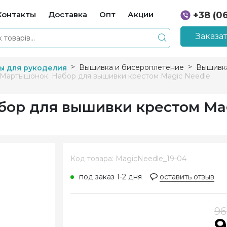
Контакты
Доставка
Опт
Акции
+38 (0
+38 (0
Заказа
Вышивка и бисероплетение
Вышивка
ы для рукоделия
 Мартышонок. Набор для вышивки крестом Magic Needle
бор для вышивки крестом Ma
Код товара: MagicNeedle_19-04
под заказ 1-2 дня
оставить отзыв
96