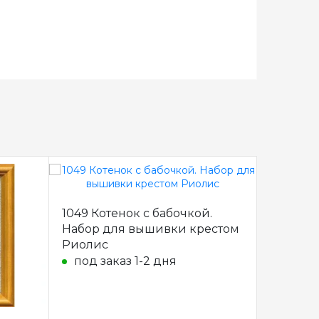
А-057 Набор для вышивания
1049 Котенок с бабочкой.
кресто
Набор для вышивки крестом
под з
Риолис
под заказ 1-2 дня