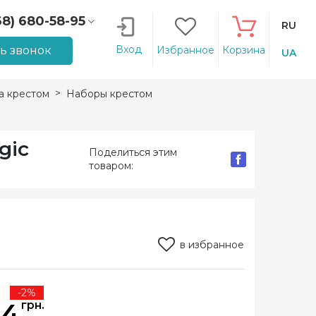
68) 680-58-95
RU
66) 207-14-90
Вход
ть звонок
Избранное
Корзина
UA
 крестом
Наборы крестом
gic
Поделиться этим
товаром:
в избранное
-2%
94
грн.