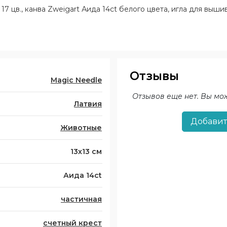
7 цв., канва Zweigart Аида 14ct белого цвета, игла для выши
Отзывы
Magic Needle
Отзывов еще нет. Вы мо
Латвия
Добавит
Животные
13х13 см
Аида 14ct
частичная
счетный крест