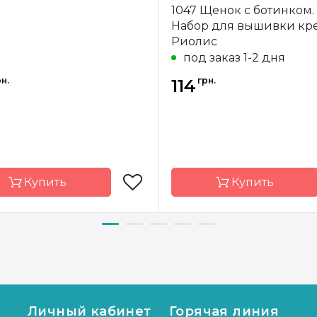
1047 Щенок с ботинком.
Набор для вышивки кр
Риолис
под заказ 1-2 дня
н.
грн.
114
Купить
Купить
д
Riolis
Бренд
а-
Литва
Страна-
водитель
производитель
р
15х15 см
Размер
1
Личный кабинет
Горячая линия