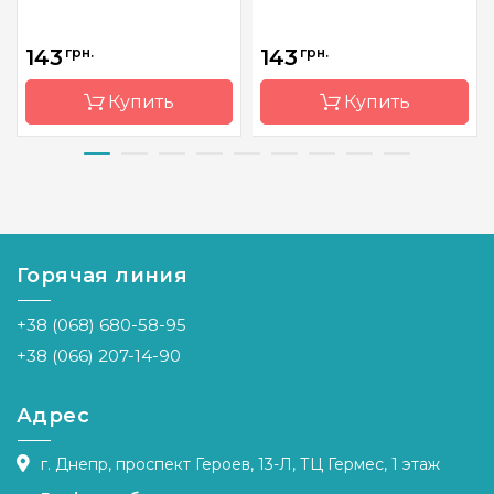
143
грн.
143
грн.
Купить
Купить
Бренд
Riolis
Бренд
Permin
Страна-
Литва
Страна-
Дания
производитель
производитель
Горячая линия
Размер
11.8х16.4
Размер
11х11 см
см
Канва
Permin
+38 (068) 680-58-95
Канва
Aida 15
Лен №26
Zweigart
+38 (066) 207-14-90
Зашивка
частичная
Зашивка
частичная
Адрес
г. Днепр, проспект Героев, 13-Л, ТЦ Гермес, 1 этаж