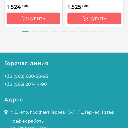
1 524
грн.
1 525
грн.
Купить
Купить
Бренд
Classic
Бренд
Olanta
Design
Страна-
Украина
Страна-
Украина
производитель
производитель
Горячая линия
Размер
42х31
Размер
53 х 37 см
Канва
Aida
+38 (068) 680-58-95
Канва
Linda 27
Zweigart
Zweigart
16 белая
+38 (066) 207-14-90
Зашивка
полная
Зашивка
полная
Адрес
г. Днепр, проспект Героев, 13-Л, ТЦ Гермес, 1 этаж
График работы: