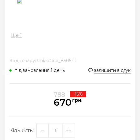
Ще 1
Код товару: ChiaoGoo_8505-11
під замовлення 1 день
залишити відгук
788
-15%
670
грн.
Кількість: