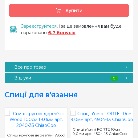
Купити
Зареєструйтеся
, і за це замовлення вам буде
нараховано
6.7 бонусів
Все про товар
Відгуки
0
Спиці для в'язання
Спиці з'ємні FORTE 10см
9,0мм арт. 4504-13 ChiaoGoo
Спиці кругові дерев'яні Wood