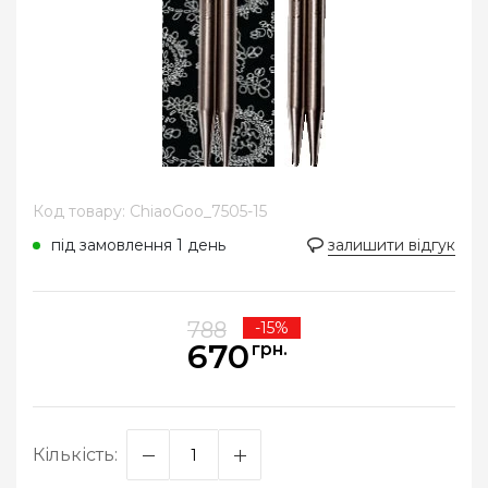
Код товару: ChiaoGoo_7505-15
під замовлення 1 день
залишити відгук
788
-15%
670
грн.
Кількість: