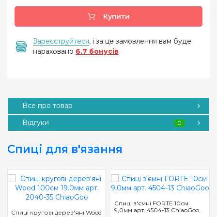
Купити
Зареєструйтеся
, і за це замовлення вам буде
нараховано
6.7 бонусів
Все про товар
Відгуки
0
Спиці для в'язання
Спиці з'ємні FORTE 10см
9,0мм арт. 4504-13 ChiaoGoo
Спиці кругові дерев'яні Wood