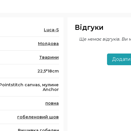
Відгуки
Luca-S
Ще немає відгуків. Ви
Молдова
Тварини
Додати
22,5*18cm
Pointstitch canvas, мулине
Anchor
повна
гобеленовий шов
Вишивка гобелен