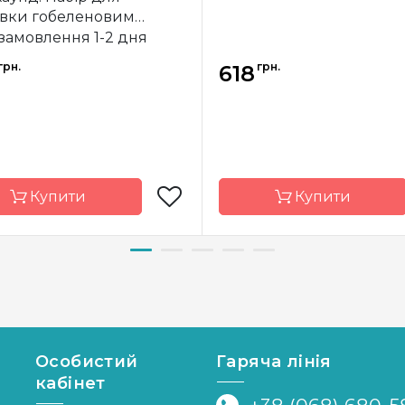
вки гобеленовим
ом
 замовлення 1-2 дня
грн.
грн.
618
Купити
Купити
д
Luca-S
Бренд
Dime
Молдова
Країна
ник
виробник
р
18х20 см
Розмір
1
Особистий
Гаряча лінія
кабінет
Pointstitch
Канва
ст
canvas, мулине
малюнко