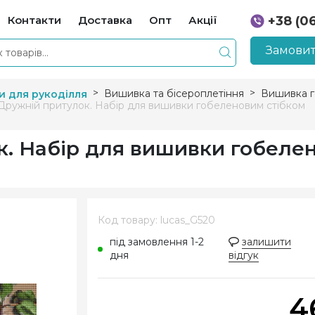
Контакти
Доставка
Опт
Акції
+38 (0
+38 (0
Замовит
Вишивка та бісероплетіння
Вишивка 
и для рукоділля
Дружній притулок. Набір для вишивки гобеленовим стібком
к. Набір для вишивки гобеле
Код товару: lucas_G520
під замовлення 1-2
залишити
дня
відгук
4