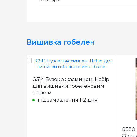
Вишивка гобелен
G514 Бузок з жасмином. Набір
для вишивки гобеленовим
стібком
під замовлення 1-2 дня
G580 
Фоксх