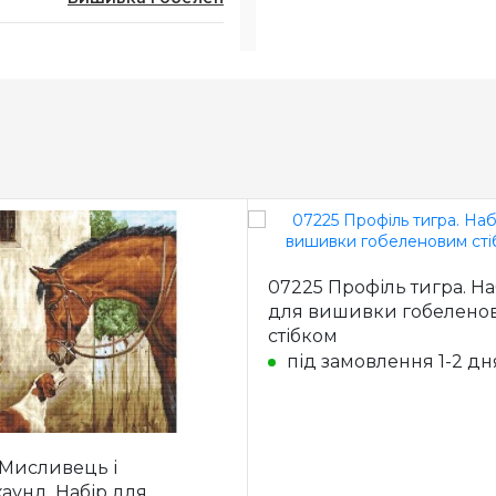
07225 Профіль тигра. На
для вишивки гобелено
стібком
під замовлення 1-2 дн
Мисливець і
аунд. Набір для