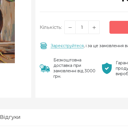
Кількість:
Зареєструйтеся
, і за це замовлення
Безкоштовна
Гаран
доставка при
проду
замовленні від 3000
виро
грн.
Відгуки