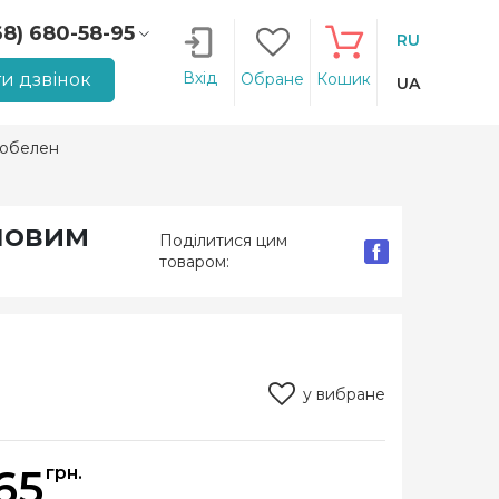
68) 680-58-95
RU
66) 207-14-90
Вхід
и дзвінок
Обране
Кошик
UA
гобелен
новим
Поділитися цим
товаром:
у вибране
65
грн.