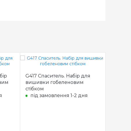
бір
G417 Спаситель. Набір для
вим
вишивки гобеленовим
стібком
я
під замовлення 1-2 дня
G593 На
вишивк