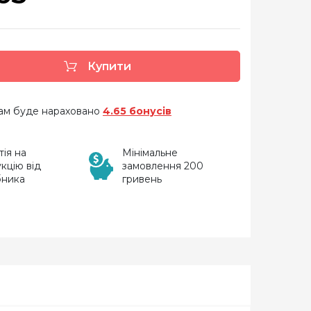
Купити
 вам буде нараховано
4.65 бонусів
тія на
Мінімальне
кцію від
замовлення 200
бника
гривень