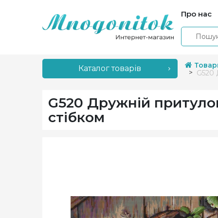
Про нас
Товар
Каталог товарів
G520 
G520 Дружній притуло
стібком