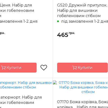
Щеня. Набір для
G520 Дружній притулок.
Китай
Країна
ки гобеленовим
Набір для вишивки
ик
виробник
м
гобеленовим стібком
13х13 см
Розмір
1
замовлення 1-2 дня
під замовлення 1-2 дн
страмін з
Канва
ст
малюнком aida
малюнко
14
грн.
грн.
465
ння
повна
Зашивання
Купити
Купити
Dimensions
Бренд
атюрморт. Набір для
Китай
Країна
Мо
07170 Божа корівка, Бож
ки гобеленовим
ик
виробник
корівка ... Набір для ви
м