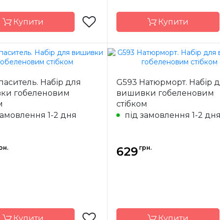
Купити
Купити
Luca-S
Бренд
паситель. Набір для
G593 Натюрморт. Набір 
Молдова
Країна
Мо
ки гобеленовим
вишивки гобеленовим
ик
виробник
м
стібком
20х25 cm
Розмір
18
замовлення 1-2 дня
під замовлення 1-2 дн
Pointstitch
Канва
Poin
canvas, мулине
canvas, 
Anchor
рн.
грн.
629
ння
повна
Зашивання
Купити
Купити