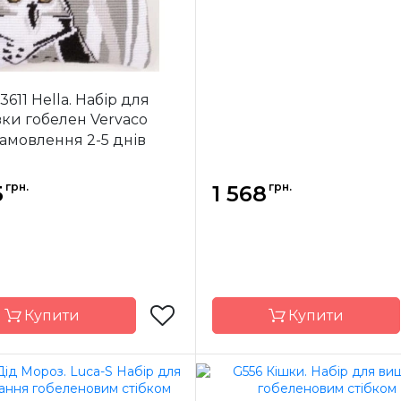
3611 Hella. Набір для
ки гобелен Vervaco
замовлення 2-5 днів
грн.
грн.
5
1 568
Купити
Купити