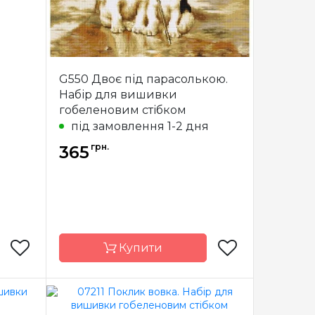
G550 Двоє під парасолькою.
Набір для вишивки
гобеленовим стібком
під замовлення 1-2 дня
грн.
365
Купити