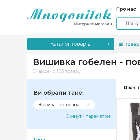
Про нас
Каталог товарів
Товар
Вишивка гобелен - по
Знайдено
183 товару
Діючі 
Ви обрали таке:
Зашивання: повна
Скинути параметри
Ціна