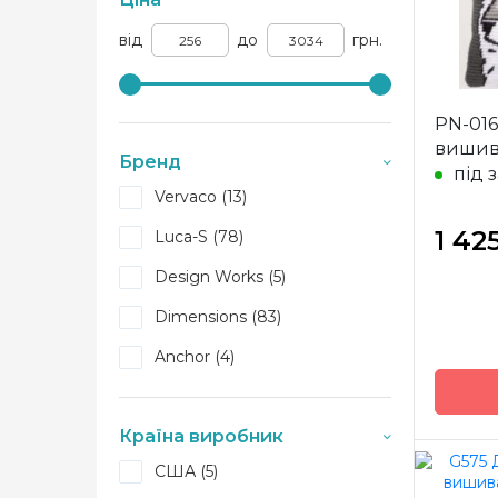
від
до
грн.
PN-016
вишив
Бренд
під 
Vervaco (13)
1 42
Luca-S (78)
Design Works (5)
Dimensions (83)
Anchor (4)
Країна виробник
США (5)