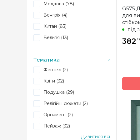
Бренд
Молдова (78)
G575 Д
Країна
Венгрія (4)
для в
виробн
стібко
Розмір
Китай (83)
під 
Канва
Бельгія (13)
г
382
Зашива
Тематика
Фентезі (2)
Квіти (32)
Подушка (29)
Релігійні сюжети (2)
Бренд
Орнамент (2)
Країна
Пейзаж (32)
виробн
Дивитися всі
Новий рік (22)
Розмір