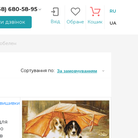
68) 680-58-95
RU
66) 207-14-90
Вхід
и дзвінок
Обране
Кошик
UA
гобелен
Сортування по:
За замовчуванням
для
co
ів