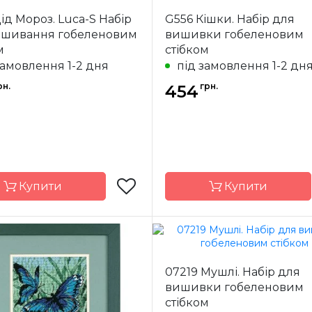
Vervaco
Бренд
V
ід Мороз. Luca-S Набір
G556 Кішки. Набір для
Бельгія
Країна
Б
ишивання гобеленовим
вишивки гобеленовим
ик
виробник
м
стібком
40х40 см
Розмір
40
замовлення 1-2 дня
під замовлення 1-2 дн
Страмін 34 кл /
Канва
Страмін 
рн.
грн.
10 см
454
ння
повна
Зашивання
Купити
Купити
Luca-S
Бренд
07219 Мушлі. Набір для
Молдова
Країна
Мо
вишивки гобеленовим
ик
виробник
стібком
15x21 см
Розмір
23