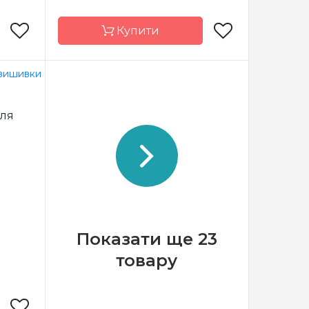
Купити
Luca-S
Бренд
Dimensions
для
лдова
Країна
Китай
виробник
х20 см
Розмір
13х13 см
я
tstitch
Канва
страмін з
мулине
малюнком aida
Anchor
14
повна
Зашивання
повна
Показати ще 23
товару