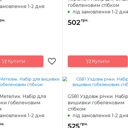
13х13 см
Розмір
22,
гобеленовим стібком
замовлення 1-2 дня
страмін з
Канва
Poin
під замовлення 1-2 дн
малюнком aida
canvas, 
14
рн.
грн.
502
ння
повна
Зашивання
Купити
Купити
Luca-S
Бренд
Dime
Метелик. Набір для
G581 Уздовж річки. Набі
Молдова
Країна
ки гобеленовим
вишивки гобеленовим
ик
виробник
м
стібком
24,5*14,5cm
Розмір
1
замовлення 1-2 дня
під замовлення 1-2 дн
Pointstitch
Канва
ст
рн.
грн.
canvas, мулине
525
малюнко