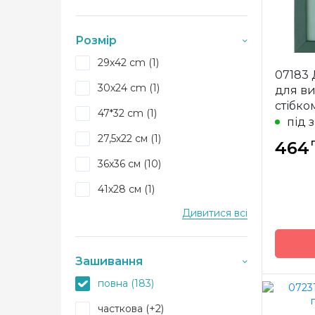
Канва
Натюрморт (5)
Розмір
Люди Діти (18)
Зашива
29х42 cm (1)
Ікони (2)
07183 
30х24 cm (1)
для в
Тварини (37)
стібко
47*32 cm (1)
під 
27,5х22 см (1)
464
36х36 см (10)
41х28 см (1)
Дивитися всі
18 x 25 cm (1)
35x35 см (1)
Зашивання
15x21 см (1)
повна (183)
16 x 16 см (1)
часткова (+2)
Бренд