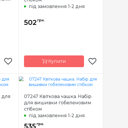
5*18cm
Розмір
18х13 см
під замовлення 1-2 дня
tstitch
Канва
страмін з
я
мулине
малюнком aida
Anchor
14
грн.
502
повна
Зашивання
повна
Купити
nsions
Бренд
Dimensions
р для
07247 Квіткова чашка. Набір
Китай
Країна
Китай
для вишивки гобеленовим
виробник
стібком
3х13 см
Розмір
13х13 см
я
під замовлення 1-2 дня
рамін з
Канва
страмін з
грн.
м aida
535
малюнком aida