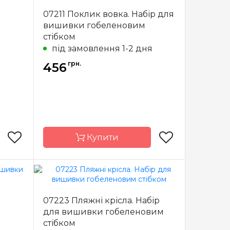
ervaco
Бренд
Luca-S
07211 Поклик вовка. Набір для
ельгія
Країна
Молдова
вишивки гобеленовим
виробник
стібком
х40 см
Розмір
21,5х15,5 cm
я
під замовлення 1-2 дня
34 кл /
Канва
Pointstitch
грн.
10 см
456
canvas, мулине
Anchor
повна
Зашивання
повна
Купити
Luca-S
Бренд
Dimensions
07223 Пляжні крісла. Набір
лдова
Країна
Китай
для вишивки гобеленовим
виробник
стібком
х18 cm
Розмір
13х13 см