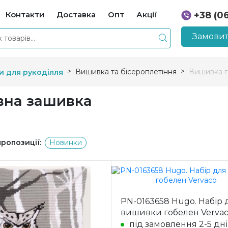
Контакти
Доставка
Опт
Акції
+38 (0
+38 (0
Замовит
Вишивка та бісероплетіння
Вишивка 
и для рукоділля
вна зашивка
пропозиції:
Новинки
PN-0163658 Hugo. Набір 
вишивки гобелен Verva
під замовлення 2-5 дн