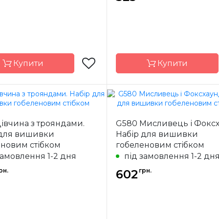
Anchor
ння
повна
Зашивання
Купити
Купити
Dimensions
Бренд
івчина з трояндами.
G580 Мисливець і Фоксх
Китай
Країна
Мо
 для вишивки
Набір для вишивки
ик
виробник
еновим стібком
гобеленовим стібком
13х13 см
Розмір
20
замовлення 1-2 дня
під замовлення 1-2 дн
страмін з
Канва
Poin
рн.
грн.
малюнком aida
602
canvas, 
14
ння
повна
Зашивання