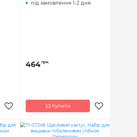
я
під замовлення 1-2 дня
tstitch
Канва
страмін з
мулине
малюнком aida
Anchor
14
повна
Зашивання
повна
грн.
464
Купити
nsions
Бренд
Dimensions