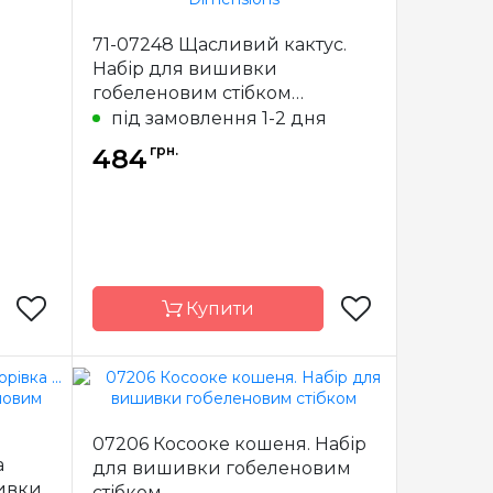
Китай
Країна
Китай
71-07248 Щасливий кактус.
виробник
Набір для вишивки
3х13 см
Розмір
13х13 см
гобеленовим стібком
я
рамін з
Канва
страмін з
Dimensions
під замовлення 1-2 дня
м aida
малюнком aida
14
14
грн.
484
повна
Зашивання
повна
Купити
Luca-S
Бренд
Dimensions
07206 Косооке кошеня. Набір
лдова
Країна
Китай
а
для вишивки гобеленовим
виробник
шивки
стібком