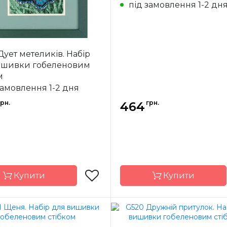
під замовлення 1-2 дн
Pointstitch
Канва
Poin
canvas, мулине
canvas, 
Anchor
ння
повна
Зашивання
Дует метеликів. Набір
ишивки гобеленовим
м
замовлення 1-2 дня
грн.
грн.
464
Купити
Купити
Dimensions
Бренд
Dime