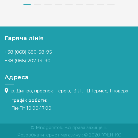
Бренд
Luca-S
Бренд
Luca-S
Країна
Молдова
Країна
Молдова
виробник
виробник
Гаряча лінія
Розмір
24х29 cm
Розмір
16 x 16 см
Канва
Pointstitch
Канва
Pointstitch
+38 (068) 680-58-95
canvas,
canvas,
мулине
мулине
+38 (066) 207-14-90
Anchor
Anchor
Зашивання
повна
Зашивання
повна
Адреса
р. Дніпро, проспект Героїв, 13-Л, ТЦ Гермес, 1 поверх
Графік роботи:
Пн-Пт 10.00-17.00
© Mnogonitok. Всі права захищені.
Розробка інтернет магазину
: © 2020 "ФЕНІКС