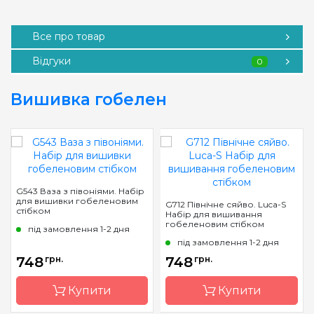
Все про товар
Відгуки
0
Вишивка гобелен
G543 Ваза з півоніями. Набір
для вишивки гобеленовим
G712 Північне сяйво. Luca-S
стібком
Набір для вишивання
гобеленовим стібком
під замовлення 1-2 дня
під замовлення 1-2 дня
748
грн.
748
грн.
Купити
Купити