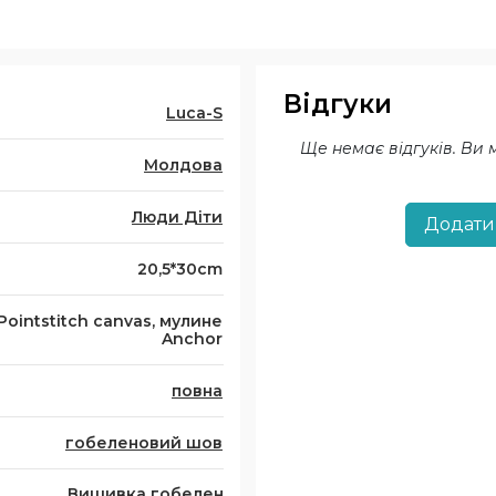
Відгуки
Luca-S
Ще немає відгуків. Ви
Молдова
Люди Діти
Додати
20,5*30cm
Pointstitch canvas, мулине
Anchor
повна
гобеленовий шов
Вишивка гобелен