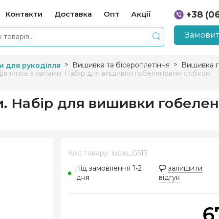
Контакти
Доставка
Опт
Акції
+38 (0
+38 (0
Замовит
Вишивка та бісероплетіння
Вишивка 
и для рукоділля
Дівчинка з квітами. Набір для вишивки гобеленовим стібком
ми. Набір для вишивки гобеле
Код товару: lucas_G513
під замовлення 1-2
залишити
дня
відгук
6