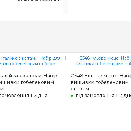
талійка з квітами. Набір
G548 Кльове місце. Набі
вишивки гобеленовим
вишивки гобеленовим
ом
стібком
 замовлення 1-2 дня
під замовлення 1-2 дн