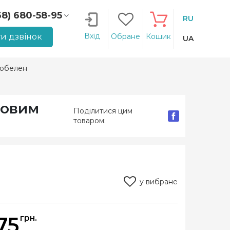
68) 680-58-95
RU
66) 207-14-90
Вхід
и дзвінок
Обране
Кошик
UA
гобелен
новим
Поділитися цим
товаром:
у вибране
75
грн.