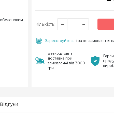
Кількість:
Зареєструйтеся
, і за це замовлення
Безкоштовна
Гаран
доставка при
проду
замовленні від 3000
виро
грн.
Відгуки