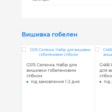
Вишивка гобелен
G515 Селянка. Набір для
G466 І
вишивки гобеленовим
для 
стібком
стібк
під замовлення 1-2 дня
під