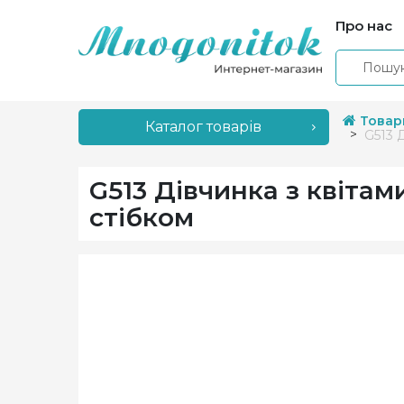
Про нас
Товар
Каталог товарів
G513 
G513 Дівчинка з квіта
стібком