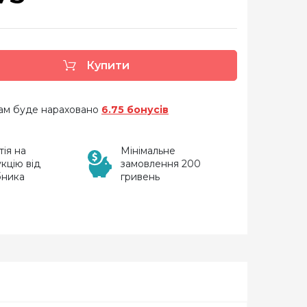
Купити
 вам буде нараховано
6.75 бонусів
тія на
Мінімальне
кцію від
замовлення 200
бника
гривень