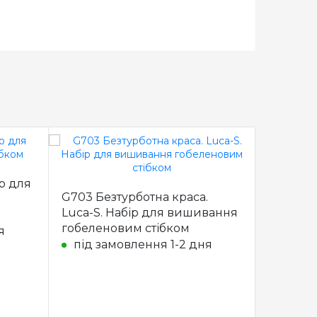
р для
G467 Ді
G703 Безтурботна краса.
Набір 
Luca-S. Набір для вишивання
гобелен
гобеленовим стібком
я
під з
під замовлення 1-2 дня