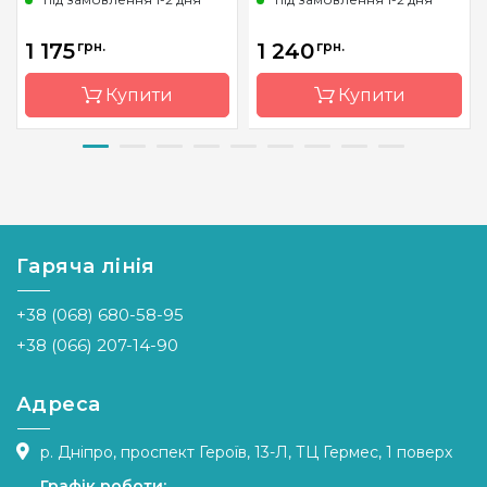
1 175
грн.
1 240
грн.
Купити
Купити
Бренд
Luca-S
Бренд
Luca-S
Країна
Молдова
Країна
Молдова
виробник
виробник
Гаряча лінія
Розмір
27.5 x 22
Розмір
22 x 33
см
cm
+38 (068) 680-58-95
Канва
Pointstitch
Канва
Pointstitch
canvas,
canvas,
+38 (066) 207-14-90
мулине
мулине
Anchor
Anchor
Адреса
Зашивання
повна
Зашивання
повна
р. Дніпро, проспект Героїв, 13-Л, ТЦ Гермес, 1 поверх
Графік роботи: