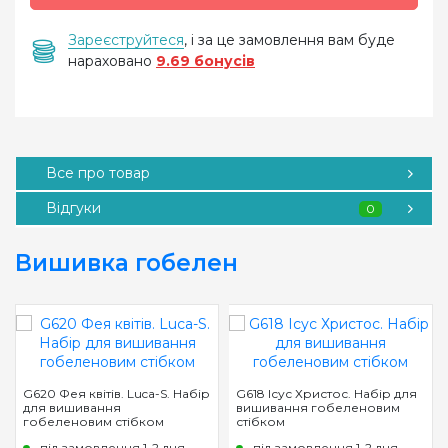
Зареєструйтеся
, і за це замовлення вам буде
нараховано
9.69 бонусів
Все про товар
Відгуки
0
Вишивка гобелен
G620 Фея квітів. Luca-S. Набір
G618 Ісус Христос. Набір для
для вишивання
вишивання гобеленовим
гобеленовим стібком
стібком
під замовлення 1-2 дня
під замовлення 1-2 дня