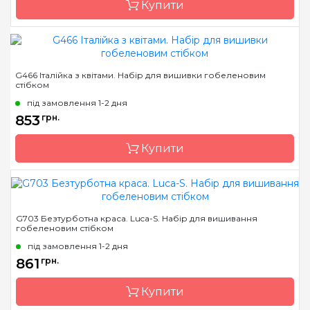
Купити
мулине Anchor
Зашивання
повна
Бренд
Luca-S
G466 Італійка з квітами. Набір для вишивки гобеленовим
стібком
Країна виробник
Молдова
під замовлення 1-2 дня
Розмір
24*31cm
853
грн.
Канва
Pointstitch canvas,
мулине Anchor
Купити
Зашивання
повна
Бренд
Luca-S
G703 Безтурботна краса. Luca-S. Набір для вишивання
гобеленовим стібком
Країна виробник
Молдова
під замовлення 1-2 дня
Розмір
26*30cm
861
грн.
Канва
Pointstitch canvas,
мулине Anchor
Купити
Зашивання
повна