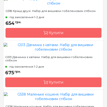
Бренд
Luca-S
G518 Кращі друзі. Набір для вишивки гобеленовим стібком
Країна виробник
Молдова
під замовлення 1-2 дня
Розмір
22х26,8 cm
654
грн.
Канва
Pointstitch canvas,
Купити
мулине Anchor
Зашивання
повна
Бренд
Luca-S
G513 Дівчинка з квітами. Набір для вишивки гобеленовим
стібком
Країна виробник
Молдова
під замовлення 1-2 дня
Розмір
22*27cm
675
грн.
Канва
Pointstitch canvas,
мулине Anchor
Купити
Зашивання
повна
Бренд
Luca-S
G538 Маленьке кошеня. Набір для вишивки гобеленовим