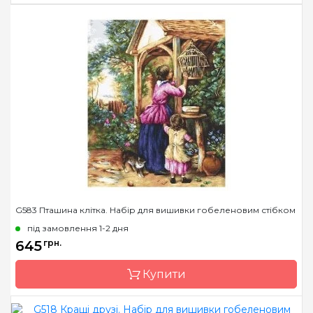
Бренд
Luca-S
Країна виробник
Молдова
Розмір
20х25 cm
Канва
Pointstitch canvas,
мулине Anchor
Зашивання
повна
G583 Пташина клітка. Набір для вишивки гобеленовим стібком
під замовлення 1-2 дня
645
грн.
Купити