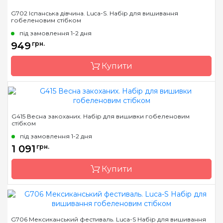
Бренд
Luca-S
G702 Іспанська дівчина. Luca-S. Набір для вишивання
гобеленовим стібком
Країна виробник
Молдова
під замовлення 1-2 дня
Розмір
24x31 cm
949
грн.
Канва
Pointstitch canvas,
мулине Anchor
Купити
Зашивання
повна
Бренд
Luca-S
G415 Весна закоханих. Набір для вишивки гобеленовим
стібком
Країна виробник
Молдова
під замовлення 1-2 дня
Розмір
19 x 28 см
1 091
грн.
Канва
Pointstitch canvas,
мулине Anchor
Купити
Зашивання
повна
Бренд
Luca-S
G706 Мексиканський фестиваль. Luca-S Набір для вишивання