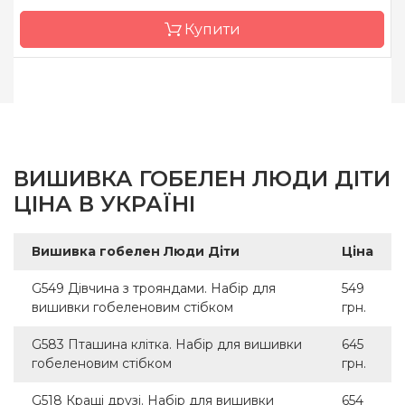
Розмір
27.5 x 22 см
Купити
Канва
Pointstitch canvas,
мулине Anchor
Зашивання
повна
Бренд
Luca-S
Країна виробник
Молдова
Розмір
29х42 cm
ВИШИВКА ГОБЕЛЕН ЛЮДИ ДІТИ
Канва
Pointstitch canvas,
ЦІНА В УКРАЇНІ
мулине Anchor
Зашивання
повна
Вишивка гобелен Люди Діти
Ціна
G549 Дівчина з трояндами. Набір для
549
вишивки гобеленовим стібком
грн.
G583 Пташина клітка. Набір для вишивки
645
гобеленовим стібком
грн.
G518 Кращі друзі. Набір для вишивки
654