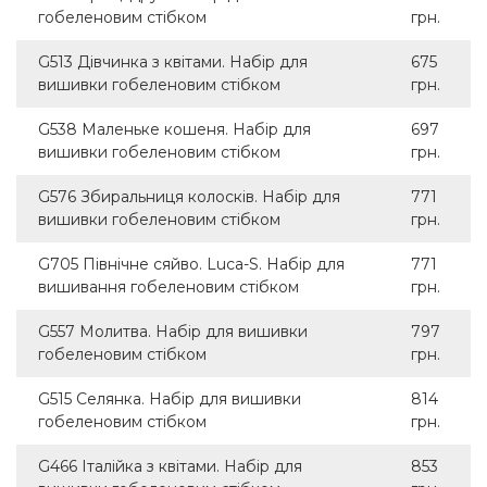
гобеленовим стібком
грн.
G513 Дівчинка з квітами. Набір для
675
вишивки гобеленовим стібком
грн.
G538 Маленьке кошеня. Набір для
697
вишивки гобеленовим стібком
грн.
G576 Збиральниця колосків. Набір для
771
вишивки гобеленовим стібком
грн.
G705 Північне сяйво. Luca-S. Набір для
771
вишивання гобеленовим стібком
грн.
G557 Молитва. Набір для вишивки
797
гобеленовим стібком
грн.
G515 Селянка. Набір для вишивки
814
гобеленовим стібком
грн.
G466 Італійка з квітами. Набір для
853