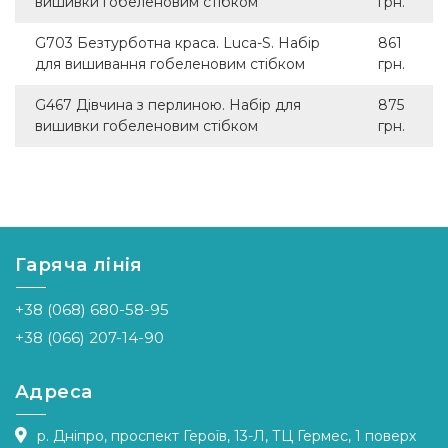
вишивки гобеленовим стібком
грн.
G703 Безтурботна краса. Luca-S. Набір
861
для вишивання гобеленовим стібком
грн.
G467 Дівчина з перлиною. Набір для
875
вишивки гобеленовим стібком
грн.
Гаряча лінія
+38 (068) 680-58-95
+38 (066) 207-14-90
Адреса
р. Дніпро, проспект Героїв, 13-Л, ТЦ Гермес, 1 поверх