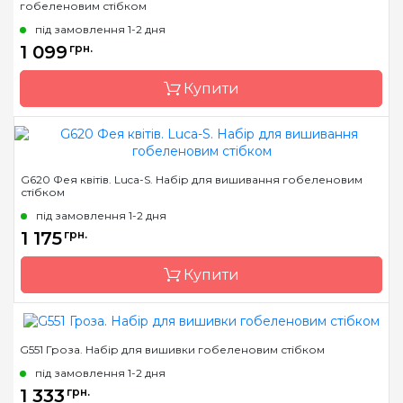
гобеленовим стібком
Країна виробник
Молдова
під замовлення 1-2 дня
Розмір
26*42cm
1 099
грн.
Канва
Pointstitch canvas,
мулине Anchor
Купити
Зашивання
повна
Бренд
Luca-S
G620 Фея квітів. Luca-S. Набір для вишивання гобеленовим
стібком
Країна виробник
Молдова
під замовлення 1-2 дня
Розмір
19х25 см
1 175
грн.
Канва
Pointstitch canvas,
мулине Anchor
Купити
Зашивання
повна
G551 Гроза. Набір для вишивки гобеленовим стібком
Бренд
Luca-S
під замовлення 1-2 дня
Країна виробник
Молдова
1 333
грн.