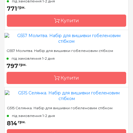
під замовлення 1-2 дня
Розмір
22х29 см
771
грн.
Канва
Pointstitch canvas,
мулине Anchor
Купити
Зашивання
повна
Бренд
Luca-S
G557 Молитва. Набір для вишивки гобеленовим стібком
Країна виробник
Молдова
під замовлення 1-2 дня
Розмір
19 x 28 см
797
грн.
Канва
Pointstitch canvas,
Купити
мулине Anchor
Зашивання
повна
Бренд
Luca-S
G515 Селянка. Набір для вишивки гобеленовим стібком
Країна виробник
Молдова
під замовлення 1-2 дня
Розмір
33х22 cm
814
грн.
Канва
Pointstitch canvas,