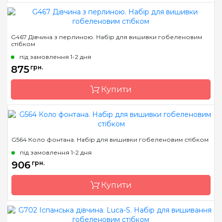
Бренд
Luca-S
G467 Дівчина з перлиною. Набір для вишивки гобеленовим
стібком
Країна виробник
Молдова
під замовлення 1-2 дня
Розмір
19 x 28 см
875
грн.
Канва
Pointstitch canvas,
мулине Anchor
Купити
Зашивання
повна
Бренд
Luca-S
G564 Коло фонтана. Набір для вишивки гобеленовим стібком
Країна виробник
Молдова
під замовлення 1-2 дня
Розмір
25*32cm
906
грн.
Канва
Pointstitch canvas,
Купити
мулине Anchor
Зашивання
повна