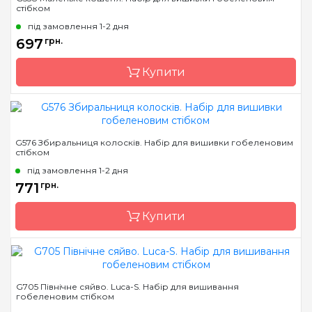
стібком
Країна виробник
Молдова
під замовлення 1-2 дня
Розмір
20,5*30cm
697
грн.
Канва
Pointstitch canvas,
мулине Anchor
Купити
Зашивання
повна
Бренд
Luca-S
G576 Збиральниця колосків. Набір для вишивки гобеленовим
стібком
Країна виробник
Молдова
під замовлення 1-2 дня
Розмір
22*27cm
771
грн.
Канва
Pointstitch canvas,
мулине Anchor
Купити
Зашивання
повна
Бренд
Luca-S
G705 Північне сяйво. Luca-S. Набір для вишивання
гобеленовим стібком
Країна виробник
Молдова