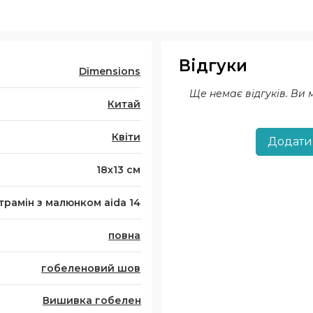
Відгуки
Dimensions
Ще немає відгуків. Ви
Китай
Квіти
Додати
18х13 см
трамін з малюнком aida 14
повна
гобеленовий шов
Вишивка гобелен