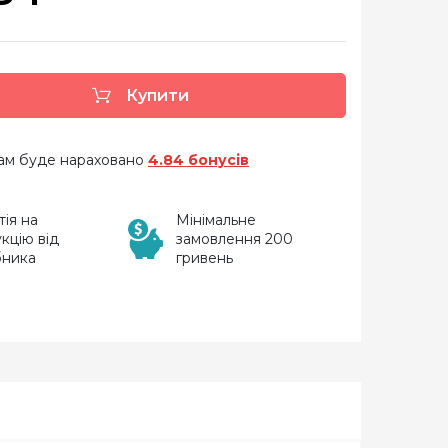
Купити
 вам буде нараховано
4.84 бонусів
тія на
Мінімальне
кцію від
замовлення 200
бника
гривень