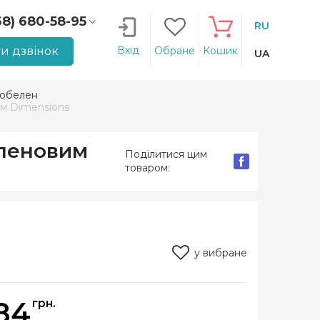
68) 680-58-95
RU
66) 207-14-90
Вхід
и дзвінок
Обране
Кошик
UA
гобелен
ом Dimensions
еленовим
Поділитися цим
товаром:
у вибране
84
грн.