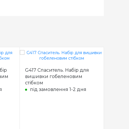
бір
G417 Спаситель. Набір для
вим
вишивки гобеленовим
стібком
я
під замовлення 1-2 дня
G593 На
вишивк