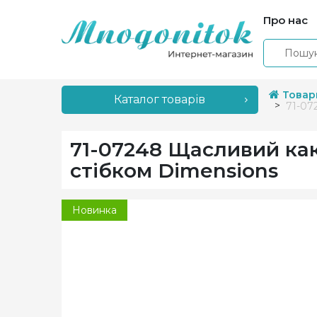
Про нас
Товар
Каталог товарів
71-07
71-07248 Щасливий ка
стібком Dimensions
Новинка