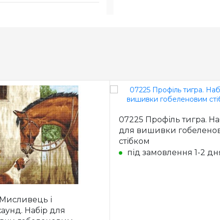
07225 Профіль тигра. На
для вишивки гобелено
стібком
під замовлення 1-2 дн
Мисливець і
аунд. Набір для