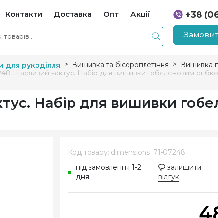
Контакти
Доставка
Опт
Акції
+38 (0
+38 (0
Замовит
Вишивка та бісероплетіння
Вишивка 
и для рукоділля
248 Щасливий кактус. Набір для вишивки гобеленовим стібк
ктус. Набір для вишивки гоб
Код товару: dimensions_71-07248
під замовлення 1-2
залишити
дня
відгук
4