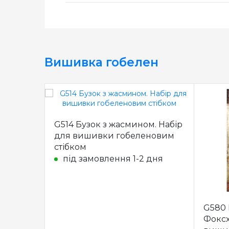
Вишивка гобелен
G514 Бузок з жасмином. Набір
для вишивки гобеленовим
стібком
під замовлення 1-2 дня
G580 
Фоксх