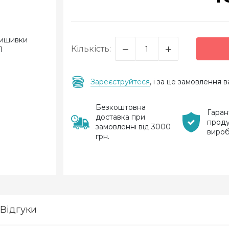
Кількість:
Зареєструйтеся
, і за це замовлення
Безкоштовна
Гаран
доставка при
проду
замовленні від 3000
виро
грн.
Відгуки