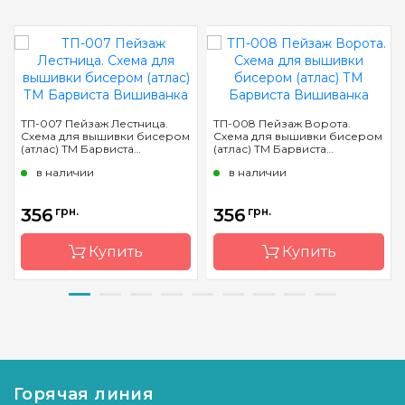
ТП-007 Пейзаж Лестница.
ТП-008 Пейзаж Ворота.
Схема для вышивки бисером
Схема для вышивки бисером
(атлас) ТМ Барвиста
(атлас) ТМ Барвиста
Вишиванка
Вишиванка
в наличии
в наличии
356
грн.
356
грн.
Купить
Купить
Бренд
Барвиста
Бренд
Барвиста
Вишиванка
Вишиванка
Страна-
Украина
Страна-
Украина
производитель
производитель
Горячая линия