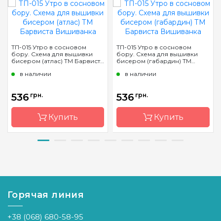
ТП-015 Утро в сосновом
ТП-015 Утро в сосновом
бору. Схема для вышивки
бору. Схема для вышивки
бисером (атлас) ТМ Барвиста
бисером (габардин) ТМ
Вишиванка
Барвиста Вишиванка
в наличии
в наличии
536
грн.
536
грн.
Купить
Купить
Бренд
Барвиста
Бренд
Барвиста
Вишиванка
Вишиванка
Страна-
Украина
Страна-
Украина
производитель
производитель
Горячая линия
Зашивка
полная
Зашивка
полная
+38 (068) 680-58-95
Материал
атлас,
Материал
габар