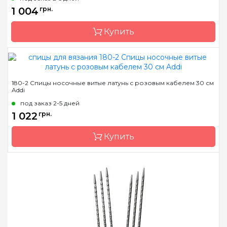
Тип спиц
носочные
1 004
грн.
Материал
алюминий
Купить
Длина
15см, 20см, 23см
Бренд
Addi
180-2 Спицы носочные витые латунь с розовым кабелем 30 см
Addi
Страна-производитель
Германия
под заказ 2-5 дней
Тип спиц
носочные
1 022
грн.
Материал
сталь
Купить
Длина
21 см
Бренд
Addi
Страна-производитель
Германия
Тип спиц
носочные
Материал
латунь