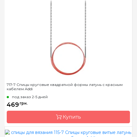
Бренд
Addi
Страна-производитель
Германия
Тип спиц
круговые
Материал
Пластик
Длина
60 см, 80 см, 100 см, 120
см, 150 см
717-7 Спицы круговые квадратной формы латунь с красным
кабелем Addi
под заказ 2-5 дней
469
грн.
Купить