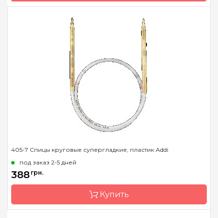
см, 80 см, 100 см, 120 см,
150 см
Бренд
Addi
Страна-производитель
Німеччина
Тип спиц
прямые
Материал
Пластик
Длина
35 см, 40 см
405-7 Спицы круговые супергладкие, пластик Addi
под заказ 2-5 дней
388
грн.
Купить