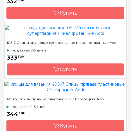
332
Купить
Бренд
Addi
105-7 Спицы круговые супергладкие никелированные Addi
Страна-производитель
Германия
под заказ 2-5 дней
Тип спиц
круговые
333
грн.
Материал
латунь
Купить
Длина
40 см, 60 см, 80 см, 100
см
Бренд
Addi
400-7 Спицы прямые пластиковые Champagner Addi
Страна-производитель
Германия
под заказ 2-5 дней
Тип спиц
круговые
344
грн.
Материал
сталь
Купить
Длина
20 см, 30 см, 40 см, 60