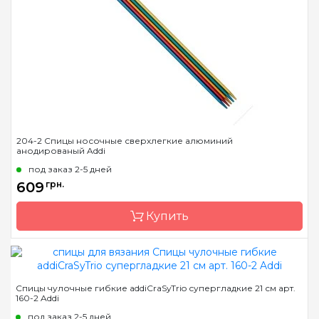
Тип спиц
носочные
Материал
бамбук
Длина
15см, 20см, 23см
204-2 Спицы носочные сверхлегкие алюминий
анодированый Addi
под заказ 2-5 дней
609
грн.
Купить
Бренд
Addi
Спицы чулочные гибкие addiCraSyTrio супергладкие 21 см арт.
160-2 Addi
Страна-производитель
Германия
под заказ 2-5 дней