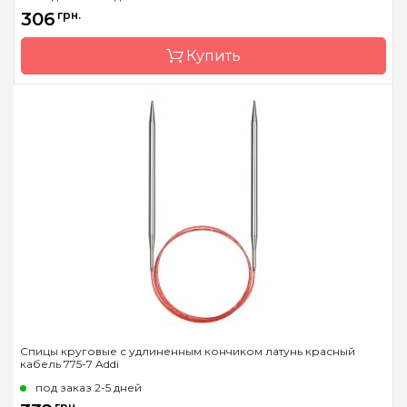
Тип спиц
носочные
306
грн.
Материал
сталь
Купить
Длина
20см
Бренд
Addi
Страна-производитель
Германия
Тип спиц
носочные
Материал
алюминий
Длина
15см, 20см, 23см
Спицы круговые с удлиненным кончиком латунь красный
кабель 775-7 Addi
под заказ 2-5 дней
грн.