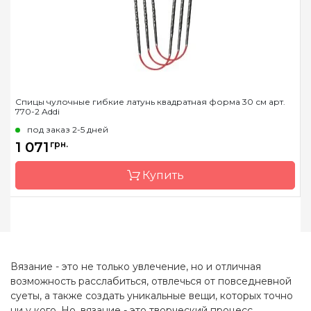
Длина
30см
Спицы чулочные гибкие латунь квадратная форма 30 см арт.
770-2 Addi
под заказ 2-5 дней
1 071
грн.
Купить
Бренд
Addi
Страна-производитель
Германия
Вязание - это не только увлечение, но и отличная
Тип спиц
носочные
возможность расслабиться, отвлечься от повседневной
суеты, а также создать уникальные вещи, которых точно
Материал
латунь
ни у кого. Но, вязание - это творческий процесс,