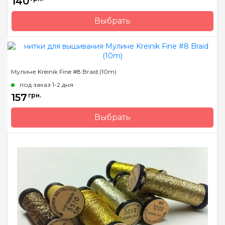
140
полиэстер
Выбрать
Бренд
Kreinik
Страна-производитель
США
Метраж
11 м.
Мулине Kreinik Fine #8 Braid (10m)
Состав
металлизированный
под заказ 1-2 дня
полиэстер
157
грн.
Выбрать
Бренд
Kreinik
Страна-производитель
США
Метраж
10м.
Состав
металлизированный
полиэстер