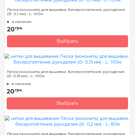
Метраж
100 м.
Леска (мононить) для вышивки, бисероплетения, рукоделия
(∅- 0,1 мм) - L- 100м
Состав
100% полиэстер
в наличии
20
грн.
Выбрать
Бренд
Spark Beads
Страна-производитель
Китай
Метраж
100 м.
Леска (мононить) для вышивки, бисероплетения, рукоделия
(∅- 0,15 мм) - L- 100м
Состав
100% нейлон
в наличии
20
грн.
Выбрать
Бренд
Spark Beads
Страна-производитель
Китай
Метраж
100 м.
Леска (мононить) для вышивки, бисероплетения, рукоделия