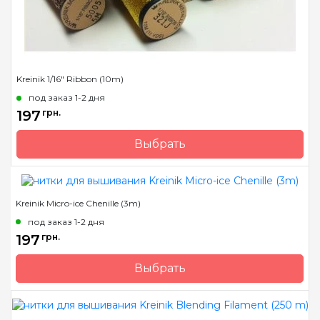
Kreinik 1/16" Ribbon (10m)
под заказ 1-2 дня
197
грн.
Выбрать
Бренд
Kreinik
Страна-производитель
США
Kreinik Micro-ice Chenille (3m)
Метраж
10 м.
под заказ 1-2 дня
Состав
металлизированный
197
грн.
полиэстер
Выбрать
Бренд
Kreinik
Страна-производитель
США