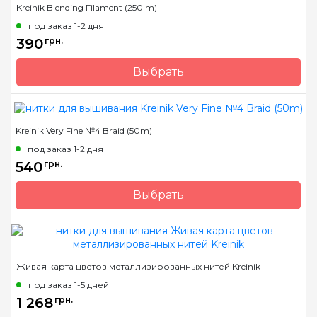
Kreinik Blending Filament (250 m)
Метраж
3 м.
под заказ 1-2 дня
Состав
металлизированный
390
грн.
полиэстер
Выбрать
Бренд
Kreinik
Страна-производитель
США
Kreinik Very Fine №4 Braid (50m)
Метраж
250 м.
под заказ 1-2 дня
Состав
металлизированный
540
грн.
полиэстер
Выбрать
Бренд
Kreinik
Страна-производитель
США
Метраж
50 м.
Живая карта цветов металлизированных нитей Kreinik
Состав
металлизированный
под заказ 1-5 дней
полиэстер
1 268
грн.