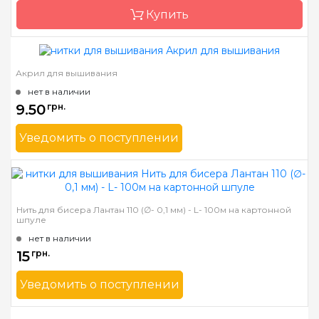
Купить
Акрил для вышивания
Бренд
Kreinik
нет в наличии
Страна-производитель
США
9.50
грн.
Уведомить о поступлении
Бренд
Spark Beads
Страна-производитель
Китай
Метраж
30 м.*3шт
Нить для бисера Лантан 110 (∅- 0,1 мм) - L- 100м на картонной
шпуле
Состав
100% акрил
нет в наличии
15
грн.
Уведомить о поступлении
Бренд
Spark Beads