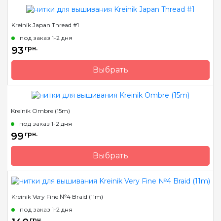
Страна-производитель
США
Kreinik Japan Thread #1
Метраж
50 м.
под заказ 1-2 дня
Состав
металлизированный
93
грн.
полиэстер
Выбрать
Бренд
Kreinik
Страна-производитель
США
Kreinik Ombre (15m)
Состав
металлизированный
полиэстер
под заказ 1-2 дня
99
грн.
Выбрать
Бренд
Kreinik
Страна-производитель
США
Kreinik Very Fine №4 Braid (11m)
Метраж
15 м.
под заказ 1-2 дня
Состав
металлизированный
грн.