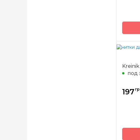
Бренд
Страна
произв
Метра
Kreinik
Состав
под 
гр
197