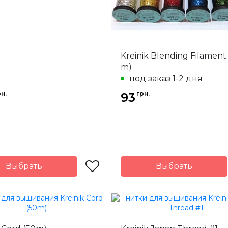
Kreinik Blending Filament
m)
под заказ 1-2 дня
н.
грн.
93
Выбрать
Выбрать
Caron
Бренд
-
США
Страна-
одитель
производитель
ж
5,5 м.
Метраж