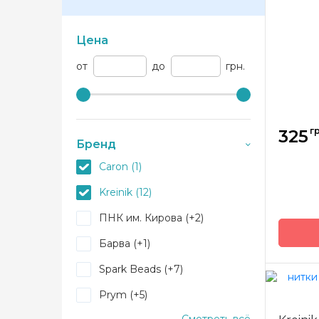
Цена
от
до
грн.
гр
325
Бренд
Caron (1)
Kreinik (12)
ПНК им. Кирова (+2)
Барва (+1)
Бренд
Spark Beads (+7)
Страна
произв
Prym (+5)
Метра