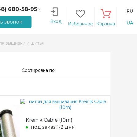
68) 680-58-95
RU
66) 207-14-90
Вход
ть звонок
UA
Избранное
Корзина
ля вышивки и шитья
Сортировка по:
Kreinik Cable (10m)
под заказ 1-2 дня