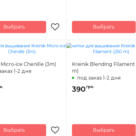
Выбрать
Выбрать
Kreinik
Бренд
-
США
Страна-
одитель
производитель
ж
11 м.
Метраж
 Micro-ice Chenille (3m)
Kreinik Blending Filament
m)
заказ 1-2 дня
металлизированный
Состав
металлизиро
полиэстер
пол
под заказ 1-2 дня
н.
грн.
390
Выбрать
Выбрать