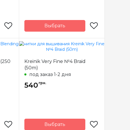
Выбрать
Kreinik
Бренд
Kreinik
США
Страна-
США
производитель
10м.
Метраж
10 м.
 (250
Kreinik Very Fine №4 Braid
(50m)
ванный
Состав
металлизированный
иэстер
полиэстер
под заказ 1-2 дня
грн.
540
Выбрать