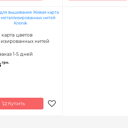
Kreinik
Бренд
-
США
Страна-
одитель
производитель
ж
3 м.
Метраж
карта цветов
металлизированный
Состав
металлизиро
полиэстер
пол
лизированных нитей
заказ 1-5 дней
грн.
8
Купить