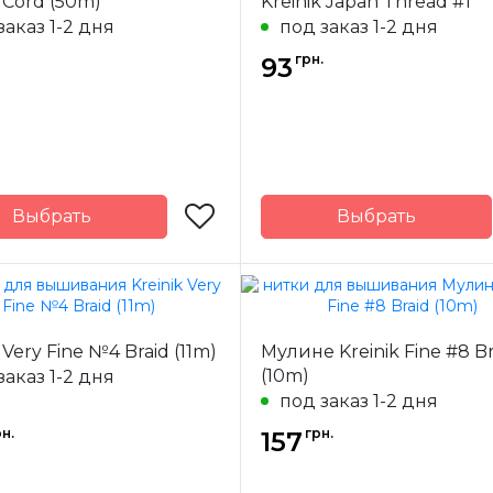
k Cord (50m)
Kreinik Japan Thread #1
заказ 1-2 дня
100%
Состав
под заказ 1-2 дня
металлизиро
натуральный
пол
грн.
шелк
93
Выбрать
Выбрать
Kreinik
Бренд
-
США
Страна-
одитель
производитель
ж
50 м.
Состав
металлизиро
 Very Fine №4 Braid (11m)
Мулине Kreinik Fine #8 Br
пол
(10m)
заказ 1-2 дня
металлизированный
полиэстер
под заказ 1-2 дня
н.
грн.
157