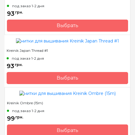
под заказ 1-2 дня
Состав
металлизированный
93
грн.
полиэстер
Выбрать
Бренд
Kreinik
Страна-производитель
США
Kreinik Japan Thread #1
Метраж
50 м.
под заказ 1-2 дня
Состав
металлизированный
93
грн.
полиэстер
Выбрать
Бренд
Kreinik
Страна-производитель
США
Kreinik Ombre (15m)
Состав
металлизированный
полиэстер
под заказ 1-2 дня
99
грн.
Выбрать