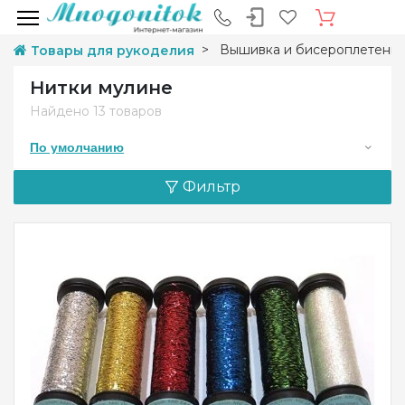
Вышивка и бисероплетени
Товары для рукоделия
Нитки мулине
Найдено
13 товаров
По умолчанию
Фильтр