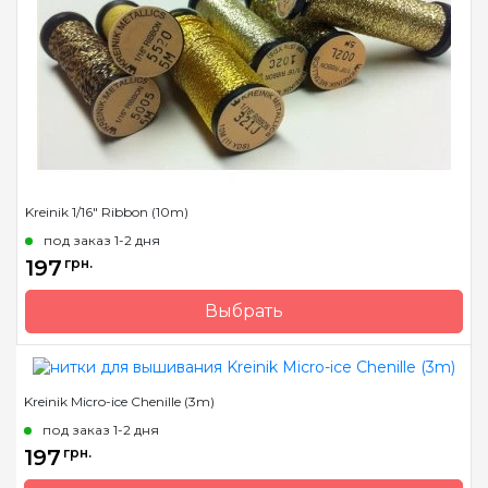
полиэстер
Kreinik 1/16" Ribbon (10m)
под заказ 1-2 дня
197
грн.
Выбрать
Бренд
Kreinik
Страна-производитель
США
Kreinik Micro-ice Chenille (3m)
Метраж
10 м.
под заказ 1-2 дня
Состав
металлизированный
197
грн.
полиэстер