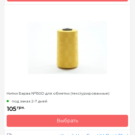
Бренд
Kreinik
Страна-производитель
США
Метраж
15 м.
Состав
металлизированный
полиэстер
Нитки Барва №150D для обметки (текстурированные)
под заказ 2-7 дней
105
грн.
Выбрать
Бренд
Барва