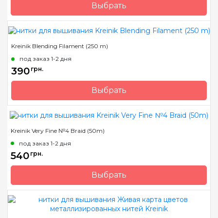
Выбрать
Бренд
Kreinik
Страна-производитель
США
Kreinik Blending Filament (250 m)
Метраж
3 м.
под заказ 1-2 дня
Состав
металлизированный
390
грн.
полиэстер
Выбрать
Бренд
Kreinik
Страна-производитель
США
Kreinik Very Fine №4 Braid (50m)
Метраж
250 м.
под заказ 1-2 дня
Состав
металлизированный
540
грн.
полиэстер
Выбрать
Бренд
Kreinik
Страна-производитель
США
Метраж
50 м.