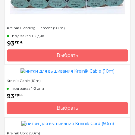
Kreinik Blending Filament (50 m)
под заказ 1-2 дня
93
грн.
Выбрать
Бренд
Kreinik
Страна-производитель
США
Kreinik Cable (10m)
Метраж
50 м.
под заказ 1-2 дня
Состав
металлизированный
93
грн.
полиэстер
Выбрать
Бренд
Kreinik
Страна-производитель
США
Kreinik Cord (50m)
Метраж
10 м.