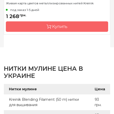
Живая карта цветов металлизированных нитей Kreinik
Состав
металлизированный
под заказ 1-5 дней
полиэстер
1 268
грн.
Купить
Бренд
Kreinik
Страна-производитель
США
НИТКИ МУЛИНЕ ЦЕНА В
УКРАИНЕ
Нитки мулине
Цена
Kreinik Blending Filament (50 m) нитки
93
для вышивания
грн.