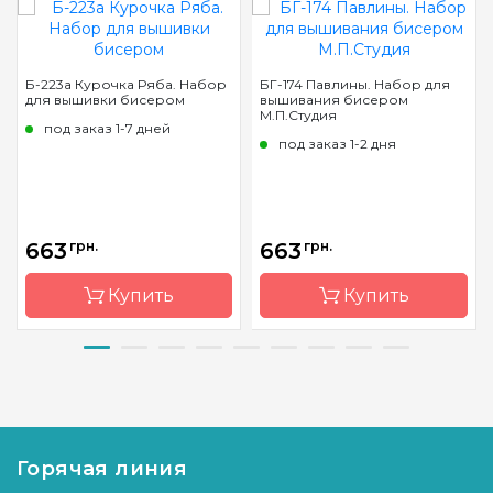
Б-223а Курочка Ряба. Набор
БГ-174 Павлины. Набор для
для вышивки бисером
вышивания бисером
М.П.Студия
под заказ 1-7 дней
под заказ 1-2 дня
663
грн.
663
грн.
Купить
Купить
Бренд
Магия
Бренд
М.П.Студия
канвы
Страна-
Россия
Страна-
Украина
производитель
производитель
Горячая линия
Зашивка
частичная
Зашивка
частичная