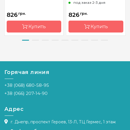
под заказ 2-3 дня
826
грн.
826
грн.
Купить
Купить
Бренд
Чарівна
Бренд
Чарівна
Мить
Мить
Страна-
Украина
Страна-
Украина
производитель
производитель
Горячая линия
Зашивка
частичная
Зашивка
частичная
+38 (068) 680-58-95
Материал
канва
Материал
Габардин
Aida 14
+38 (066) 207-14-90
Размер
40x29 см
Размер
26x28 см
Адрес
г. Днепр, проспект Героев, 13-Л, ТЦ Гермес, 1 этаж