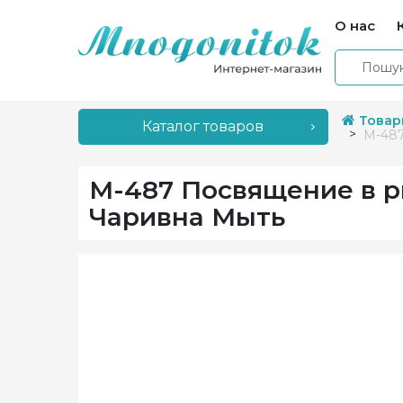
О нас
Товар
Каталог товаров
М-487
М-487 Посвящение в р
Чаривна Мыть