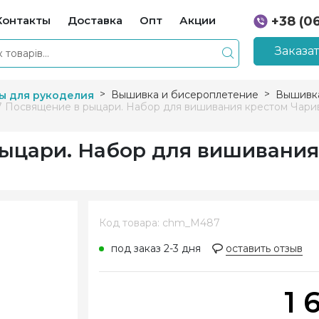
Контакты
Доставка
Опт
Акции
+38 (0
+38 (0
Заказа
Вышивка и бисероплетение
Вышивка
ы для рукоделия
 Посвящение в рыцари. Набор для вишивания крестом Чари
ыцари. Набор для вишивания
Код товара: chm_M487
под заказ 2-3 дня
оставить отзыв
1 