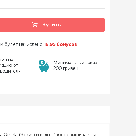
Купить
 вам будет начислено
16.95 бонусов
тия на
Минимальный заказ
укцию от
200 гривен
зводителя
sa Ornela (Чехия) и иглы. Работа вышивается