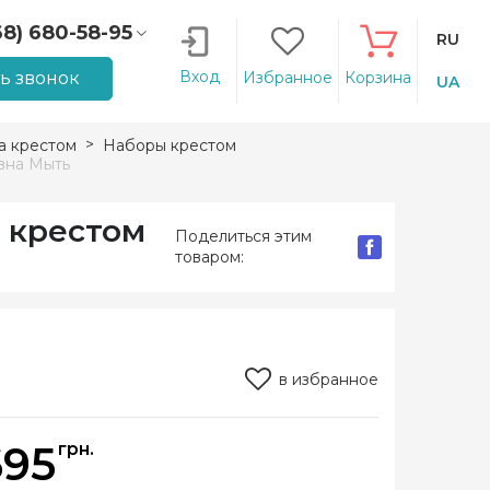
68) 680-58-95
RU
66) 207-14-90
Вход
ть звонок
Избранное
Корзина
UA
 крестом
Наборы крестом
вна Мыть
 крестом
Поделиться этим
товаром:
в избранное
695
грн.