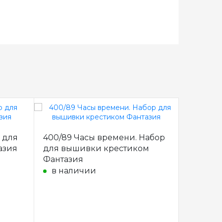
р для
400/89 Часы времени. Набор
35183 У
азия
для вышивки крестиком
для вы
Фантазия
Dimensi
в наличии
под за