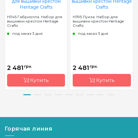
H1145 Габриэлла. Набор для
H1195 Луиза. Набор для
вышивки крестом Heritage
вышивки крестом Heritage
Crafts
Crafts
под заказ 3 дня
под заказ 3 дня
2 481
грн.
2 481
грн.
Купить
Купить
Бренд
Heritage
Бренд
Heritage
Crafts
Crafts
Страна-
Великобритания
Страна-
Великобр
производитель
производитель
Горячая линия
Размер
27х43,5
Размер
33,5х42 см