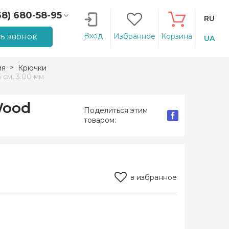
68) 680-58-95
RU
66) 207-14-90
Вход
ть звонок
Избранное
Корзина
UA
ия
Крючки
см, 3.00 мм
Wood
Поделиться этим
товаром:
в избранное