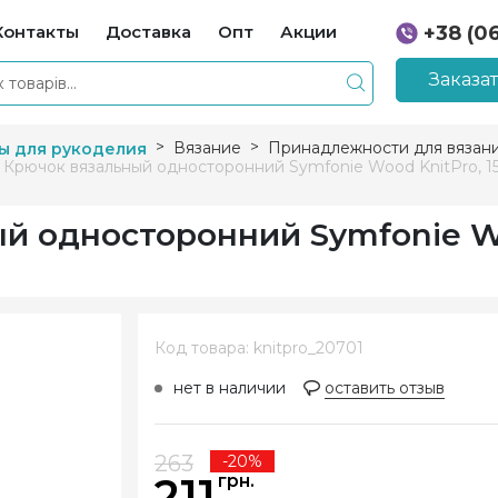
Контакты
Доставка
Опт
Акции
+38 (0
+38 (0
Заказа
Вязание
Принадлежности для вязан
ы для рукоделия
 Крючок вязальный односторонний Symfonie Wood KnitPro, 15 
ый односторонний Symfonie 
Код товара: knitpro_20701
нет в наличии
оставить отзыв
263
-20%
211
грн.