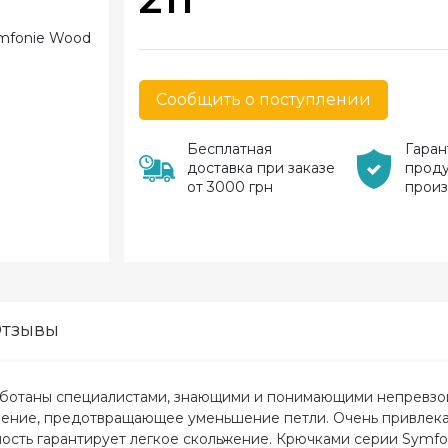
Сообщить о поступлении
Бесплатная
Гаран
доставка при заказе
прод
от 3000 грн
прои
тзывы
аботаны специалистами, знающими и понимающими непревзой
бление, предотвращающее уменьшение петли. Очень привлекат
сть гарантирует легкое скольжение. Крючками серии Symfon