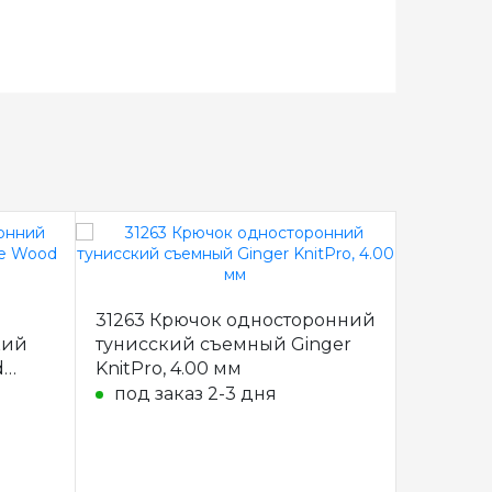
31263 Крючок односторонний
31264 К
кий
тунисский съемный Ginger
тунисск
d
KnitPro, 4.00 мм
KnitPro,
под заказ 2-3 дня
под з