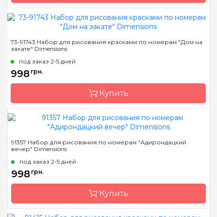
контурами цвета
рисунка
Бренд
Dimensions
73-91743 Набор для рисования красками по номерам "Дом на
закате" Dimensions
Страна-производитель
Китай
под заказ 2-5 дней
Размер
35,5 * 50, 8см.
998
грн.
Материал
основа для рисования с
нанесенными и
Купить
пронумерованными
контурами цвета
рисунка
Бренд
Dimensions
91357 Набор для рисования по номерам "Адирондацкий
вечер" Dimensions
Страна-производитель
Китай
под заказ 2-5 дней
Размер
50,8 * 40,6 см
998
грн.
Материал
основа для рисования с
нанесенными и
Купить
пронумерованными
контурами цвета
рисунка