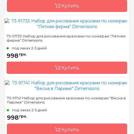
нанесенными и
Купить
пронумерованными
контурами цвета
рисунка
Бренд
Dimensions
73-91733 Набор для рисования красками по номерам "Летняя
ферма" Dimensions
Страна-производитель
Китай
под заказ 2-5 дней
Размер
50,8 * 30,4 см
998
грн.
Материал
основа для рисования с
нанесенными и
Купить
пронумерованными
контурами цвета
рисунка
Бренд
Dimensions
73-91741 Набор для рисования красками по номерам "Весна в
Париже" Dimensions
Страна-производитель
Китай
под заказ 2-5 дней
Размер
40,8 * 50, 8см.
998
грн.
Материал
основа для рисования с
нанесенными и
Купить
пронумерованными