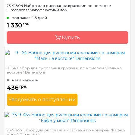
Бренд
Dimensions
73-91804 Набор для рисования красками по номерам
Dimensions "Manor" Частный дом
Страна-производитель
Китай
под заказ 2-5 дней
Размер
41*51 см
1 330
грн.
Материал
основа для рисования с
нанесенными и
Купить
пронумерованными
контурами цвета
рисунка
Бренд
Dimensions
91164 Набор для рисования красками по номерам "Маяк на
востоке" Dimensions
Страна-производитель
Китай
нет в наличии
Размер
50,8 х 35,5 см
436
грн.
Материал
основа для рисования с
нанесенными и
Уведомить о поступлении
пронумерованными
контурами цвета
Бренд
Dimensions
рисунка
Страна-производитель
Китай
Размер
28 * 36см.
73-91455 Набор для рисования красками по номерам "Кафе у
моря" Dimensions