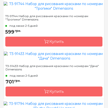
рисунка
Бренд
Dimensions
73-91744 Набор для рисования красками по номерам
"Тропики" Dimensions
Страна-производитель
Китай
под заказ 2-5 дней
Размер
35,6*27,9см.
599
грн.
Материал
основа для рисования с
нанесенными и
Купить
пронумерованными
контурами цвета
рисунка
Бренд
Dimensions
73-91433 Набор для рисования красками по номерам "Дача"
Dimensions
Страна-производитель
Китай
под заказ 2-5 дней
Размер
35,5 * 27,9 см
701
грн.
Материал
основа для рисования с
нанесенными и
Купить
пронумерованными
контурами цвета
рисунка