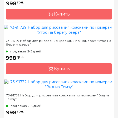
998
грн.
Материал
основа для рисования с
нанесенными и
Купить
пронумерованными
контурами цвета
рисунка
Бренд
Dimensions
73-91729 Набор для рисования красками по номерам "Утро на
берегу озера"
Страна-производитель
Китай
под заказ 2-5 дней
Размер
35,5 * 50, 8см.
998
грн.
Материал
основа для рисования с
нанесенными и
Купить
пронумерованными
контурами цвета
рисунка
Бренд
Dimensions
73-91732 Набор для рисования красками по номерам "Вид на
Темзу"
Страна-производитель
Китай
под заказ 2-5 дней
Размер
50,8 * 40,6 див.
998
грн.
Материал
основа для рисования с