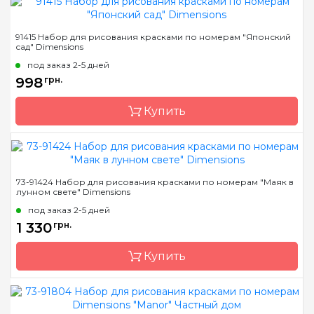
Бренд
Dimensions
91415 Набор для рисования красками по номерам "Японский
сад" Dimensions
Страна-производитель
Китай
под заказ 2-5 дней
Размер
51 * 36см.
998
грн.
Материал
основа для рисования с
нанесенными и
Купить
пронумерованными
контурами цвета
рисунка
Бренд
Dimensions
73-91424 Набор для рисования красками по номерам "Маяк в
лунном свете" Dimensions
Страна-производитель
Китай
под заказ 2-5 дней
Размер
51*41см
1 330
грн.
Материал
основа для рисования с
нанесенными и
Купить
пронумерованными
контурами цвета
рисунка