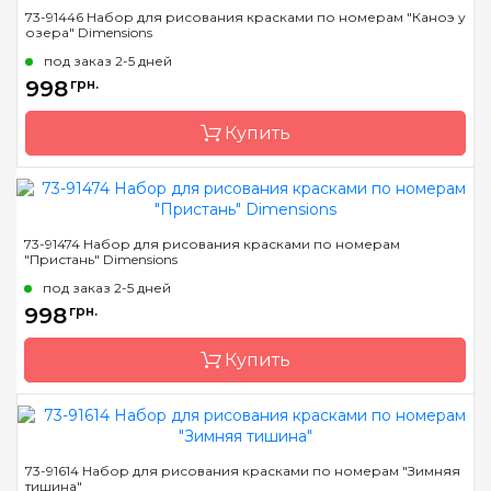
73-91446 Набор для рисования красками по номерам "Каноэ у
озера" Dimensions
под заказ 2-5 дней
998
грн.
Купить
Бренд
Dimensions
73-91474 Набор для рисования красками по номерам
"Пристань" Dimensions
Страна-производитель
Китай
под заказ 2-5 дней
Размер
35,5 * 50, 8см.
998
грн.
Материал
основа для рисования с
нанесенными и
Купить
пронумерованными
контурами цвета
рисунка
Бренд
Dimensions
73-91614 Набор для рисования красками по номерам "Зимняя
тишина"
Страна-производитель
Китай