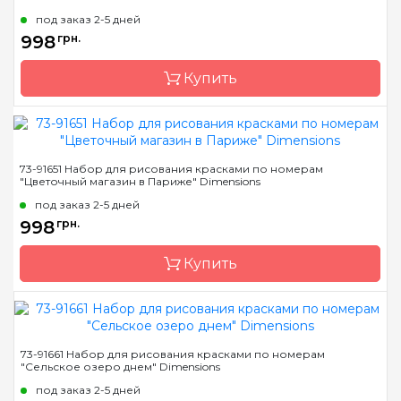
под заказ 2-5 дней
Размер
50*35см
998
грн.
Материал
основа для рисования с
нанесенными и
Купить
пронумерованными
контурами цвета
рисунка
Бренд
Dimensions
73-91651 Набор для рисования красками по номерам
"Цветочный магазин в Париже" Dimensions
Страна-производитель
Китай
под заказ 2-5 дней
Размер
50,8 * 35,5 см
998
грн.
Материал
основа для рисования с
нанесенными и
Купить
пронумерованными
контурами цвета
рисунка
Бренд
Dimensions
73-91661 Набор для рисования красками по номерам
"Сельское озеро днем" Dimensions
Страна-производитель
Китай
под заказ 2-5 дней
Размер
51*36 см