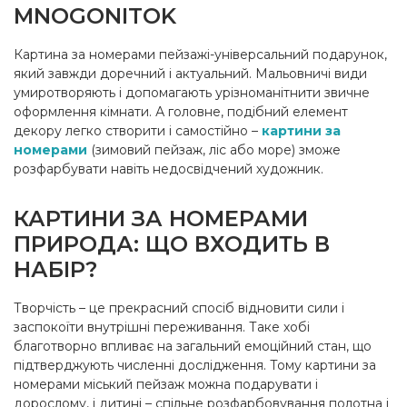
MNOGONITOK
Картина за номерами пейзажі-універсальний подарунок,
який завжди доречний і актуальний. Мальовничі види
умиротворяють і допомагають урізноманітнити звичне
оформлення кімнати. А головне, подібний елемент
декору легко створити і самостійно –
картини за
номерами
(зимовий пейзаж, ліс або море) зможе
розфарбувати навіть недосвідчений художник.
КАРТИНИ ЗА НОМЕРАМИ
ПРИРОДА: ЩО ВХОДИТЬ В
НАБІР?
Творчість – це прекрасний спосіб відновити сили і
заспокоїти внутрішні переживання. Таке хобі
благотворно впливає на загальний емоційний стан, що
підтверджують численні дослідження. Тому картини за
номерами міський пейзаж можна подарувати і
дорослому, і дитині – спільне розфарбовування полотна і