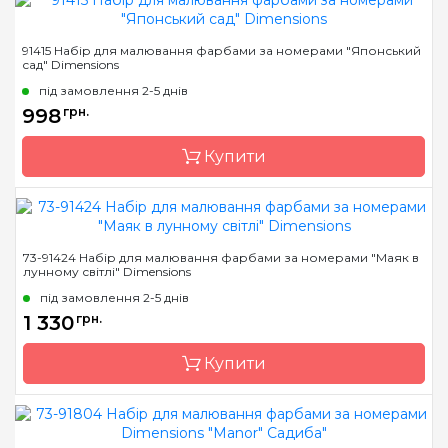
Бренд
Dimensions
91415 Набір для малювання фарбами за номерами "Японський
сад" Dimensions
Країна виробник
Китай
під замовлення 2-5 днів
Розмір
51 * 36см.
998
грн.
Матеріал
основа для малювання з
нанесеними та
Купити
пронумерованими
контурами кольорів
малюнка
Бренд
Dimensions
73-91424 Набір для малювання фарбами за номерами "Маяк в
лунному світлі" Dimensions
Країна виробник
Китай
під замовлення 2-5 днів
Розмір
51*41см
1 330
грн.
Матеріал
основа для малювання з
нанесеними та
Купити
пронумерованими
контурами кольорів
малюнка