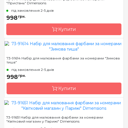
"Пристань" Dimensions
Країна виробник
Китай
під замовлення 2-5 днів
Розмір
35,5 * 50, 8см.
998
грн.
Матеріал
основа для малювання з
нанесеними та
Купити
пронумерованими
контурами кольорів
малюнка
Бренд
Dimensions
73-91614 Набір для малювання фарбами за номерами "Зимова
тиша"
Країна виробник
Китай
під замовлення 2-5 днів
Розмір
50*35см
998
грн.
Матеріал
основа для малювання з
нанесеними та
Купити
пронумерованими
контурами кольорів
малюнка
Бренд
Dimensions
73-91651 Набір для малювання фарбами за номерами
"Квітковий магазин у Парижі" Dimensions
Країна виробник
Китай