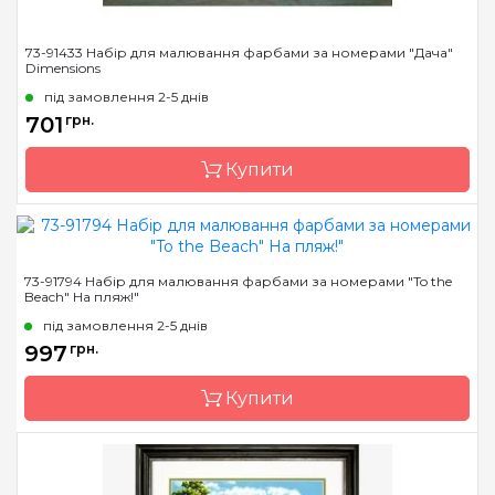
73-91433 Набір для малювання фарбами за номерами "Дача"
Dimensions
під замовлення 2-5 днів
701
грн.
Купити
Бренд
Dimensions
73-91794 Набір для малювання фарбами за номерами "To the
Beach" На пляж!"
Країна виробник
Китай
під замовлення 2-5 днів
Розмір
51 * 41см.
997
грн.
Матеріал
основа для малювання з
нанесеними та
Купити
пронумерованими
контурами кольорів
малюнка