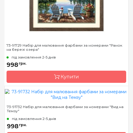
Матеріал
основа для малювання з
нанесеними та
пронумерованими
контурами кольорів
малюнка
73-91729 Набір для малювання фарбами за номерами "Ранок
на березі озера"
під замовлення 2-5 днів
998
грн.
Купити
Бренд
Dimensions
73-91732 Набір для малювання фарбами за номерами "Вид на
Темзу"
Країна виробник
Китай
під замовлення 2-5 днів
Розмір
50,8 * 40,6 див.
998
грн.
Матеріал
основа для малювання з