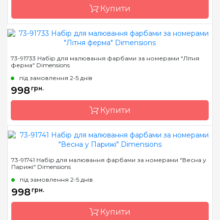
нанесеними та
Купити
пронумерованими
контурами кольорів
малюнка
Бренд
Dimensions
73-91733 Набір для малювання фарбами за номерами "Літня
ферма" Dimensions
Країна виробник
Китай
під замовлення 2-5 днів
Розмір
50,8 * 30,4 см
998
грн.
Матеріал
основа для малювання з
нанесеними та
Купити
пронумерованими
контурами кольорів
малюнка
Бренд
Dimensions
73-91741 Набір для малювання фарбами за номерами "Весна у
Парижі" Dimensions
Країна виробник
Китай
під замовлення 2-5 днів
Розмір
40,8 * 50, 8см.
998
грн.
Матеріал
основа для малювання з
нанесеними та
Купити
пронумерованими