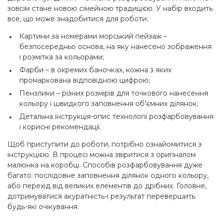
зовсім стане новою сімейною традицією. У набір входить
все, що може знадобитися для роботи:
Картини за номерами морський пейзаж –
безпосередньо основа, на яку нанесено зображення
і розмітка за кольорами;
Фарби – в окремих баночках, кожна з яких
промаркована відповідною цифрою;
Пензлики – різних розмірів для точкового нанесення
кольору і швидкого заповнення об'ємних ділянок;
Детальна інструкція-опис технології розфарбовування
і корисні рекомендації.
Щоб приступити до роботи, потрібно ознайомитися з
інструкцією. В процесі можна звіритися з оригіналом
малюнка на коробці. Способів розфарбовування дуже
багато: послідовне заповнення ділянок одного кольору,
або перехід від великих елементів до дрібних. Головне,
дотримуватися акуратність-і результат перевершить
будь-які очікування.