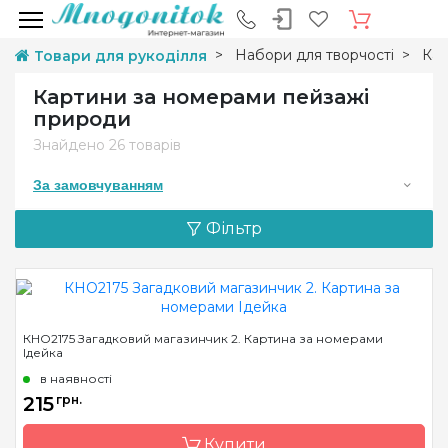
Набори для творчості
Кар
Товари для рукоділля
Картини за номерами пейзажі
природи
Знайдено
26 товарів
За замовчуванням
Фільтр
КНО2175 Загадковий магазинчик 2. Картина за номерами
Ідейка
в наявності
215
грн.
Купити