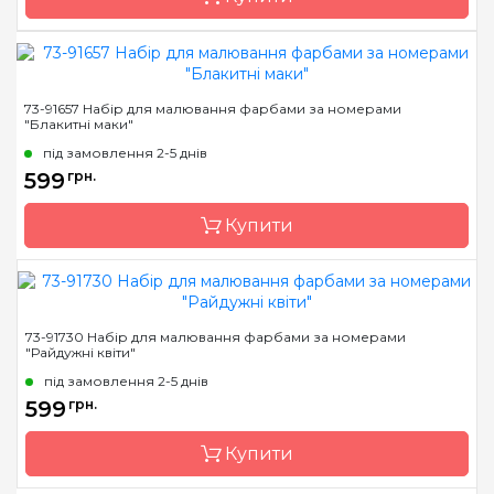
Бренд
Идейка
73-91657 Набір для малювання фарбами за номерами
"Блакитні маки"
Країна виробник
Україна
під замовлення 2-5 днів
Розмір
40х50 см
599
грн.
Матеріал
натуральне художнє
полотно
Купити
Бренд
Dimensions
73-91730 Набір для малювання фарбами за номерами
"Райдужні квіти"
Країна виробник
Китай
під замовлення 2-5 днів
Розмір
35,6*27,9см.
599
грн.
Матеріал
основа для малювання з
нанесеними та
Купити
пронумерованими
контурами кольорів
малюнка