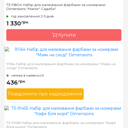
Бренд
Dimensions
73-91804 Набір для малювання фарбами за номерами
Dimensions "Manor" Садиба"
Країна виробник
Китай
під замовлення 2-5 днів
Розмір
41*51 см
1 330
грн.
Матеріал
основа для малювання з
нанесеними та
Купити
пронумерованими
контурами кольорів
малюнка
Бренд
Dimensions
91164 Набір для малювання фарбами за номерами "Маяк на
сході" Dimensions
Країна виробник
Китай
немає в наявності
Розмір
50,8 х 35,5 см
436
грн.
Матеріал
основа для малювання з
нанесеними та
Повідомити про надходження
пронумерованими
контурами кольорів
Бренд
Dimensions
малюнка
Країна виробник
Китай
Розмір
28 * 36см.
73-91455 Набір для малювання фарбами за номерами "Кафе
біля моря" Dimensions
Матеріал
основа для малювання з