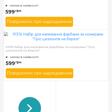
нанесеними та
немає в наявності
пронумерованими
599
грн.
контурами кольорів
малюнка
Повідомити про надходження
Бренд
Dimensions
Країна виробник
Китай
Розмір
28 * 36см
91316 Набір для малювання фарбами за номерами "Тріо
шезлонгів на березі"
Матеріал
основа для малювання з
нанесеними та
немає в наявності
пронумерованими
599
грн.
контурами кольорів
малюнка
Повідомити про надходження
Бренд
Dimensions
Країна виробник
Китай
Розмір
35*27см.
Матеріал
основа для малювання з
нанесеними та
пронумерованими