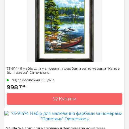
Бренд
Dimensions
Країна виробник
Китай
Розмір
50,8 x 30,4 cm
Матеріал
основа для малювання з
нанесеними та
пронумерованими
контурами кольорів
малюнка
73-91446 Набір для малювання фарбами за номерами "Каное
біля озера" Dimensions
під замовлення 2-5 днів
998
грн.
Купити
Бренд
Dimensions
73-91474 Набір для малювання фарбами за номерами