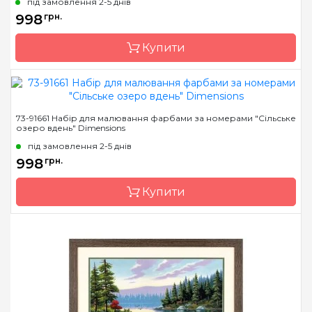
під замовлення 2-5 днів
Розмір
50,8 * 35,5 см
998
грн.
Матеріал
основа для малювання з
нанесеними та
Купити
пронумерованими
контурами кольорів
малюнка
Бренд
Dimensions
73-91661 Набір для малювання фарбами за номерами "Сільське
озеро вдень" Dimensions
Країна виробник
Китай
під замовлення 2-5 днів
Розмір
51*36 см
998
грн.
Матеріал
основа для малювання з
нанесеними та
Купити
пронумерованими
контурами кольорів
малюнка
Бренд
Dimensions
Країна виробник
Китай
Розмір
35,5 * 50, 8см.