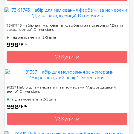
контурами кольорів
малюнка
Бренд
Dimensions
73-91743 Набір для малювання фарбами за номерами "Дім на
заході сонця" Dimensions
Країна виробник
Китай
під замовлення 2-5 днів
Розмір
35,5 * 50, 8см.
998
грн.
Матеріал
основа для малювання з
нанесеними та
Купити
пронумерованими
контурами кольорів
малюнка
Бренд
Dimensions
91357 Набір для малювання за номерами "Адірондацький
вечір" Dimensions
Країна виробник
Китай
під замовлення 2-5 днів
Розмір
50,8 * 40,6 см
998
грн.
Матеріал
основа для малювання з
нанесеними та
Купити
пронумерованими
контурами кольорів
малюнка