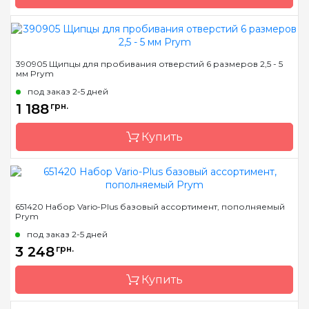
Бренд
Prym
390905 Щипцы для пробивания отверстий 6 размеров 2,5 - 5
мм Prym
Страна-производитель
Германия
под заказ 2-5 дней
Назначение
Инструмент для
1 188
грн.
установки
Купить
Бренд
Prym
651420 Набор Vario-Plus базовый ассортимент, пополняемый
Prym
Страна-производитель
Германия
под заказ 2-5 дней
Назначение
Инструмент для
3 248
грн.
установки
Купить