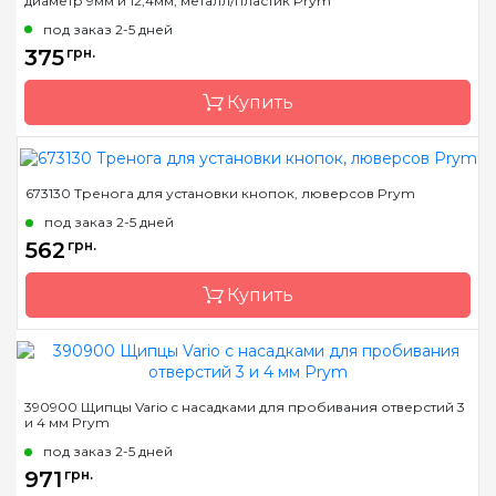
диаметр 9мм и 12,4мм, металл/пластик Prym
Страна-производитель
Германия
под заказ 2-5 дней
Назначение
Инструмент для
375
грн.
установки
Купить
673130 Тренога для установки кнопок, люверсов Prym
Бренд
Prym
под заказ 2-5 дней
Страна-производитель
Германия
562
грн.
Назначение
Инструмент для
установки
Купить
Бренд
Prym
390900 Щипцы Vario с насадками для пробивания отверстий 3
и 4 мм Prym
Страна-производитель
Германия
под заказ 2-5 дней
Назначение
Инструмент для
971
грн.
установки