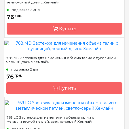
темно-синий джинс Хемлайн
Страна-производитель
Австралия
под заказ 2 дня
Назначение
Инструмент для
76
грн.
установки
Купить
Бренд
Hemline
768.MD Застежка для изменения объема талии с пуговицей,
черный джинс Хемлайн
Страна-производитель
Австралия
под заказ 2 дня
Назначение
Застежки
76
грн.
Купить
Бренд
Hemline
769.LG Застежка для изменения объема талии с
металлической петлей, светло-серый Хемлайн
Страна-производитель
Австралия
под заказ 2 дня