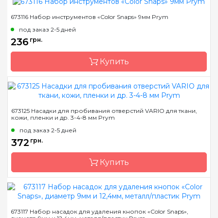
673116 Набор инструментов «Color Snaps» 9мм Prym
Бренд
Prym
под заказ 2-5 дней
Страна-производитель
Германия
236
грн.
Назначение
Инструмент для
установки
Купить
Бренд
Prym
673125 Насадки для пробивания отверстий VARIO для ткани,
кожи, пленки и др. 3-4-8 мм Prym
Страна-производитель
Германия
под заказ 2-5 дней
Назначение
Инструмент для
372
грн.
установки
Купить
Бренд
Prym
673117 Набор насадок для удаления кнопок «Color Snaps»,