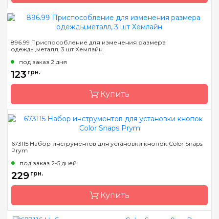
Бренд
Hemline
896.99 Приспособление для изменения размера
одежды,металл, 3 шт Хемлайн
Страна-производитель
Австралия
под заказ 2 дня
Назначение
Застежки
123
грн.
Купить
Бренд
Hemline
673115 Набор инструментов для установки кнопок Color Snaps
Prym
Страна-производитель
Австралия
под заказ 2-5 дней
Назначение
Застежки
229
грн.
Купить