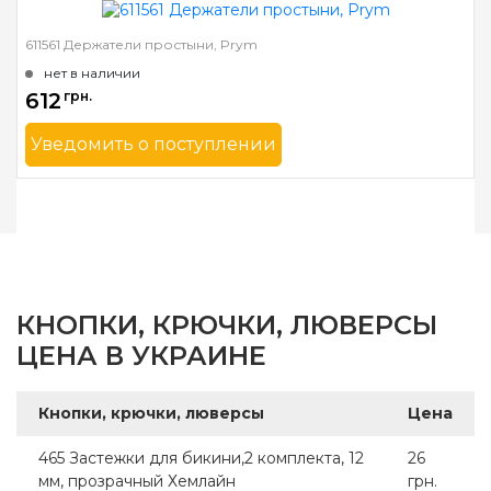
611561 Держатели простыни, Prym
Бренд
Prym
нет в наличии
Страна-производитель
Германия
612
грн.
Назначение
Инструмент для
установки
Уведомить о поступлении
Бренд
Prym
Страна-производитель
Германия
Назначение
Застежки
КНОПКИ, КРЮЧКИ, ЛЮВЕРСЫ
ЦЕНА В УКРАИНЕ
Кнопки, крючки, люверсы
Цена
465 Застежки для бикини,2 комплекта, 12
26
мм, прозрачный Хемлайн
грн.