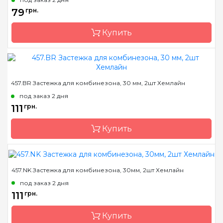
Назначение
Застежки
79
грн.
Купить
Бренд
Hemline
457.BR Застежка для комбинезона, 30 мм, 2шт Хемлайн
Страна-производитель
Австралия
под заказ 2 дня
Назначение
Застежки
111
грн.
Купить
457.NK Застежка для комбинезона, 30мм, 2шт Хемлайн
Бренд
Hemline
под заказ 2 дня
Страна-производитель
Австралия
111
грн.
Назначение
Застежки
Купить