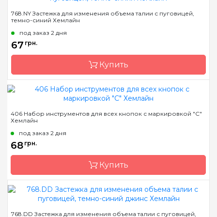
Бренд
Hemline
768.NY Застежка для изменения объема талии с пуговицей,
темно-синий Хемлайн
Страна-производитель
Австралия
под заказ 2 дня
Назначение
Застежки
67
грн.
Купить
Бренд
Hemline
406 Набор инструментов для всех кнопок с маркировкой "С"
Хемлайн
Страна-производитель
Австралия
под заказ 2 дня
Назначение
Застежки
68
грн.
Купить
Бренд
Hemline
768.DD Застежка для изменения объема талии с пуговицей,