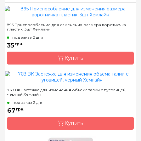
Бренд
Hemline
895 Приспособление для изменения размера воротничка
пластик, 3шт Хемлайн
Страна-производитель
Австралия
под заказ 2 дня
Назначение
Застежки
35
грн.
Купить
Бренд
Hemline
768.BK Застежка для изменения объема талии с пуговицей,
черный Хемлайн
Страна-производитель
Австралия
под заказ 2 дня
Назначение
Застежки
67
грн.
Купить