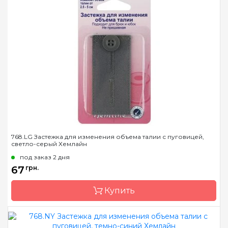
Бренд
Hemline
Страна-производитель
Австралия
Назначение
Застежки
768.LG Застежка для изменения объема талии с пуговицей,
светло-серый Хемлайн
под заказ 2 дня
67
грн.
Купить