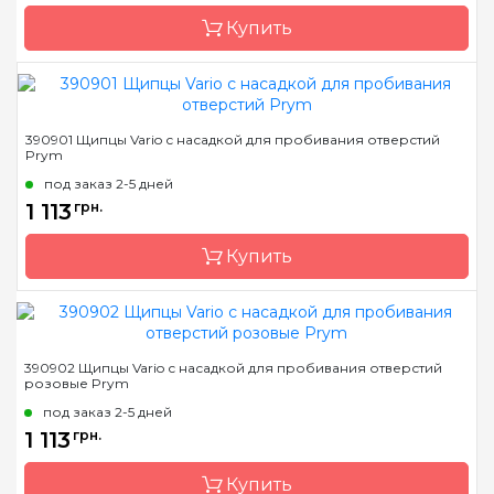
Купить
Бренд
Prym
390901 Щипцы Vario с насадкой для пробивания отверстий
Prym
Страна-производитель
Германия
под заказ 2-5 дней
Назначение
Инструмент для
1 113
грн.
установки
Купить
Бренд
Prym
390902 Щипцы Vario с насадкой для пробивания отверстий
розовые Prym
Страна-производитель
Германия
под заказ 2-5 дней
Назначение
Инструмент для
1 113
грн.
установки
Купить