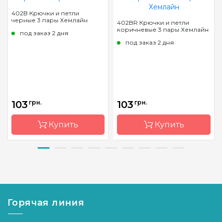
402B Крючки и петли
черные 3 пары Хемлайн
402BR Крючки и петли
коричневые 3 пары Хемлайн
под заказ 2 дня
под заказ 2 дня
103
грн.
103
грн.
Купить
Купить
Бренд
Hemline
Бренд
Hemline
Страна-
Австралия
Страна-
Австрали
производитель
производитель
Горячая линия
Назначение
Крючки
Назначение
Крючки