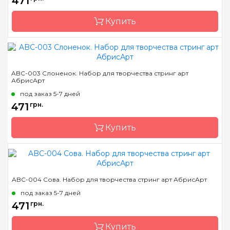
471
Купить
Бренд
Abris Art
ABC-003 Слоненок. Набор для творчества стринг арт
АбрисАрт
Страна-производитель
Украина
под заказ 5-7 дней
Размер
19*29 см
471
грн.
Купить
Бренд
Abris Art
ABC-004 Сова. Набор для творчества стринг арт АбрисАрт
Страна-производитель
Украина
под заказ 5-7 дней
Размер
19*29 см
471
грн.
Купить