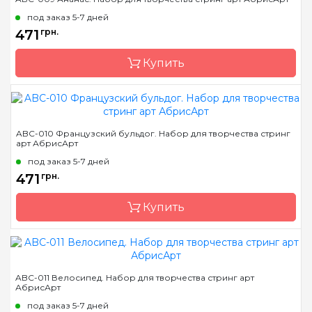
Страна-производитель
Украина
под заказ 5-7 дней
Размер
19*29 см
471
грн.
Купить
Бренд
Abris Art
ABC-010 Французский бульдог. Набор для творчества стринг
арт АбрисАрт
Страна-производитель
Украина
под заказ 5-7 дней
Размер
19*29 см
471
грн.
Купить
Бренд
Abris Art
ABC-011 Велосипед. Набор для творчества стринг арт
АбрисАрт
Страна-производитель
Украина
под заказ 5-7 дней
Размер
19*29 см