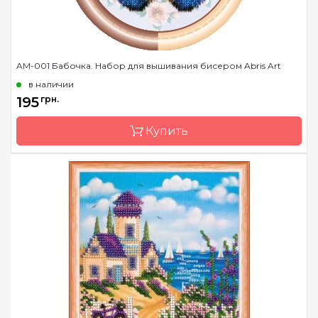
AM-001 Бабочка. Набор для вышивания бисером Abris Art
в наличии
195
грн.
Купить
Бренд
Abris Art
Страна-производитель
Украина
Зашивка
частичная
Материал
художественный холст
Размер
15х15 см