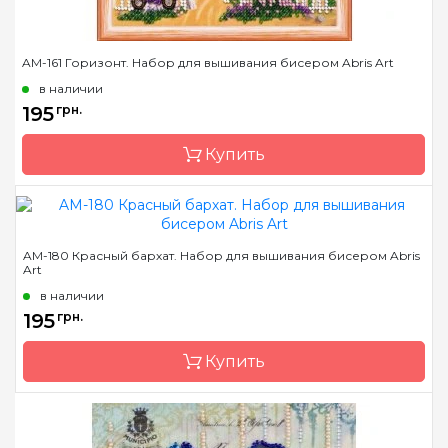
AM-161 Горизонт. Набор для вышивания бисером Abris Art
в наличии
195
грн.
Купить
Бренд
Abris Art
AM-180 Красный бархат. Набор для вышивания бисером Abris
Art
Страна-производитель
Украина
в наличии
Зашивка
частичная
195
грн.
Материал
художественный холст
Купить
Размер
15х15 см