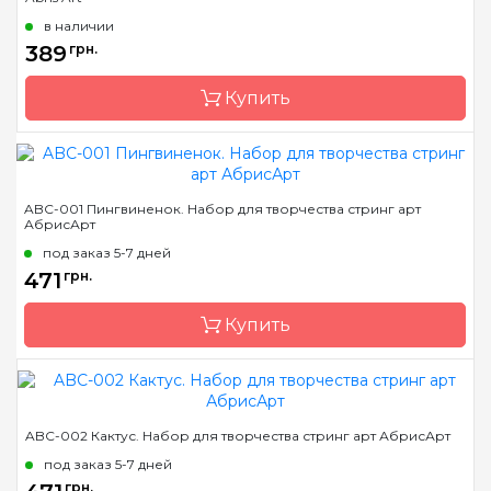
Страна-производитель
Украина
в наличии
Зашивка
частичная
389
грн.
Материал
художественный холст
Купить
Размер
15х15 см
Бренд
Abris Art
ABC-001 Пингвиненок. Набор для творчества стринг арт
АбрисАрт
Страна-производитель
Украина
под заказ 5-7 дней
Зашивка
частичная
471
грн.
Материал
художественный холст
Купить
Размер
20х20 см
Бренд
Abris Art
ABC-002 Кактус. Набор для творчества стринг арт АбрисАрт
Страна-производитель
Украина
под заказ 5-7 дней
Размер
19*29 см
грн.