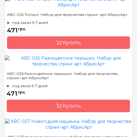
Бренд
Abris Art
ABC-025 Тоторо. Набор для творчества стринг-арт АбрисАрт
Страна-производитель
Украина
под заказ 5-7 дней
Размер
19*29 см
471
грн.
Купить
Бренд
Abris Art
ABC-026 Разноцветное перышко. Набор для творчества
стринг-арт АбрисАрт
Страна-производитель
Украина
под заказ 5-7 дней
Размер
19*29 см
471
грн.
Купить
Бренд
Abris Art
ABC-027 Новогодняя машинка. Набор для творчества стринг-