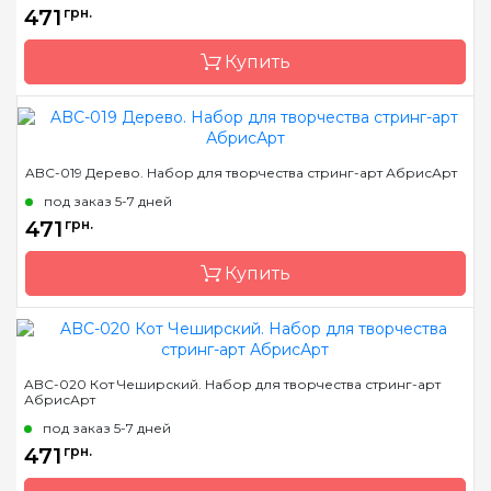
471
грн.
Купить
Бренд
Abris Art
ABC-019 Дерево. Набор для творчества стринг-арт АбрисАрт
Страна-производитель
Украина
под заказ 5-7 дней
Размер
19*29 см
471
грн.
Купить
Бренд
Abris Art
ABC-020 Кот Чеширский. Набор для творчества стринг-арт
АбрисАрт
Страна-производитель
Украина
под заказ 5-7 дней
Размер
19*29 см
471
грн.