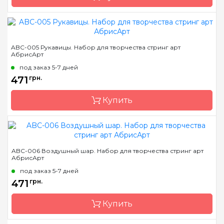
Бренд
Abris Art
ABC-005 Рукавицы. Набор для творчества стринг арт
АбрисАрт
Страна-производитель
Украина
под заказ 5-7 дней
Размер
19*29 см
471
грн.
Купить
Бренд
Abris Art
ABC-006 Воздушный шар. Набор для творчества стринг арт
АбрисАрт
Страна-производитель
Украина
под заказ 5-7 дней
Размер
19*29 см
471
грн.
Купить