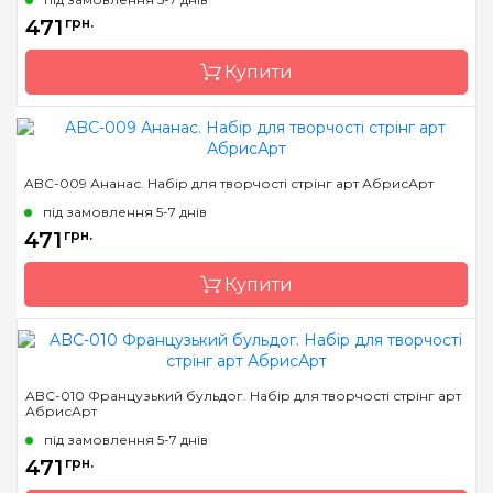
Розмір
19*29 см
471
грн.
Купити
Бренд
Abris Art
ABC-009 Ананас. Набір для творчості стрінг арт АбрисАрт
Країна виробник
Україна
під замовлення 5-7 днів
Розмір
19*29 см
471
грн.
Купити
Бренд
Abris Art
ABC-010 Французький бульдог. Набір для творчості стрінг арт
АбрисАрт
Країна виробник
Україна
під замовлення 5-7 днів
Розмір
19*29 см
471
грн.