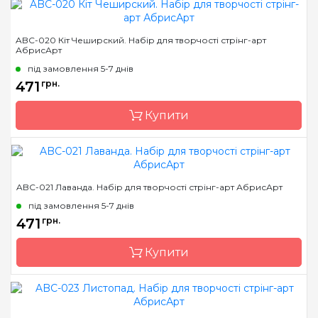
Бренд
Abris Art
ABC-020 Кіт Чеширский. Набір для творчості стрінг-арт
АбрисАрт
Країна виробник
Україна
під замовлення 5-7 днів
Розмір
19*29 см
471
грн.
Купити
Бренд
Abris Art
ABC-021 Лаванда. Набір для творчості стрінг-арт АбрисАрт
Країна виробник
Україна
під замовлення 5-7 днів
Розмір
19*29 см
471
грн.
Купити
Бренд
Abris Art