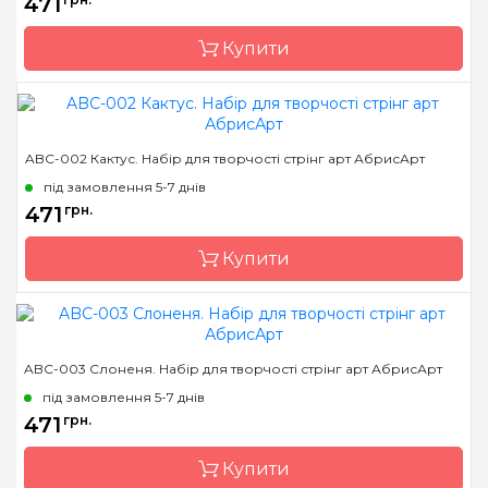
471
Матеріал
художній холст
Купити
Розмір
20х20 см
Бренд
Abris Art
ABC-002 Кактус. Набір для творчості стрінг арт АбрисАрт
Країна виробник
Україна
під замовлення 5-7 днів
Розмір
19*29 см
471
грн.
Купити
Бренд
Abris Art
ABC-003 Слоненя. Набір для творчості стрінг арт АбрисАрт
Країна виробник
Україна
під замовлення 5-7 днів
Розмір
19*29 см
471
грн.
Купити