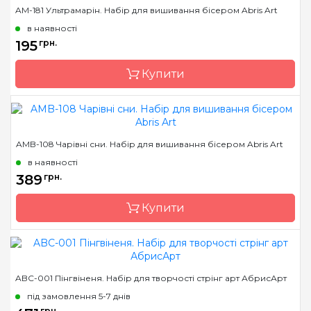
AM-181 Ультрамарін. Набір для вишивання бісером Abris Art
в наявності
195
грн.
Купити
Бренд
Abris Art
AMB-108 Чарівні сни. Набір для вишивання бісером Abris Art
Країна виробник
Україна
в наявності
Зашивання
часткова
389
грн.
Матеріал
художній холст
Купити
Розмір
15х15 см
Бренд
Abris Art
ABC-001 Пінгвіненя. Набір для творчості стрінг арт АбрисАрт
Країна виробник
Україна
під замовлення 5-7 днів
Зашивання
часткова
грн.