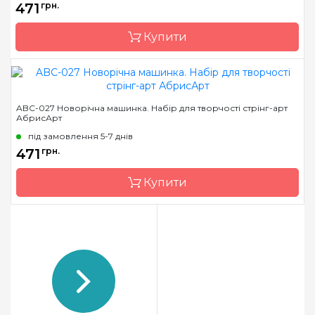
471
грн.
Купити
Бренд
Abris Art
ABC-027 Новорічна машинка. Набір для творчості стрінг-арт
АбрисАрт
Країна виробник
Україна
під замовлення 5-7 днів
Розмір
19*29 см
471
грн.
Купити
Бренд
Abris Art
Країна виробник
Україна
Розмір
19*29 см