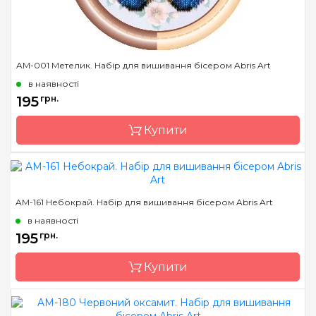
AM-001 Метелик. Набір для вишивання бісером Abris Art
в наявності
195
грн.
Купити
Бренд
Abris Art
AM-161 Небокрай. Набір для вишивання бісером Abris Art
Країна виробник
Україна
в наявності
Зашивання
часткова
195
грн.
Матеріал
художній холст
Купити
Розмір
15х15 см