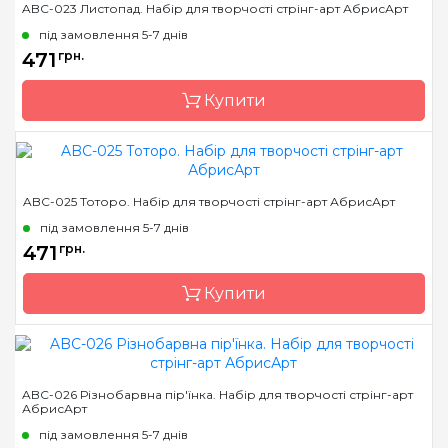
ABC-023 Листопад. Набір для творчості стрінг-арт АбрисАрт
Країна виробник
Україна
під замовлення 5-7 днів
Розмір
19*29 см
471
грн.
Купити
Бренд
Abris Art
ABC-025 Тоторо. Набір для творчості стрінг-арт АбрисАрт
Країна виробник
Україна
під замовлення 5-7 днів
Розмір
19*29 см
471
грн.
Купити
Бренд
Abris Art
ABC-026 Різнобарвна пір'їнка. Набір для творчості стрінг-арт
АбрисАрт
Країна виробник
Україна
під замовлення 5-7 днів
Розмір
19*29 см