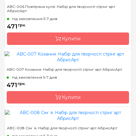
Бренд
Abris Art
ABC-006 Повітряна куля. Набір для творчості стрінг арт
АбрисАрт
Країна виробник
Україна
під замовлення 5-7 днів
Розмір
19*29 см
471
грн.
Купити
Бренд
Abris Art
ABC-007 Кохання. Набір для творчості стрінг арт АбрисАрт
Країна виробник
Україна
під замовлення 5-7 днів
Розмір
19*29 см
471
грн.
Купити
Бренд
Abris Art
ABC-008 Сім`я. Набір для творчості стрінг арт АбрисАрт
Країна виробник
Україна
під замовлення 5-7 днів