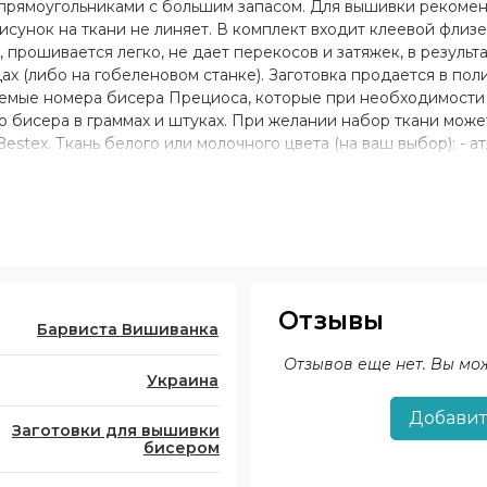
а прямоугольниками с большим запасом. Для вышивки реком
унок на ткани не линяет. В комплект входит клеевой флизе
прошивается легко, не дает перекосов и затяжек, в результ
х (либо на гобеленовом станке). Заготовка продается в по
уемые номера бисера Прециоса, которые при необходимости
о бисера в граммах и штуках. При желании набор ткани мож
stex. Ткань белого или молочного цвета (на ваш выбор): - а
 хлопок, 50% полиэстер); - грубый шелк (матовая ткань, 100% 
атист белый и молочный.
Отзывы
Барвиста Вишиванка
Отзывов еще нет. Вы мо
Украина
Добавит
Заготовки для вышивки
бисером