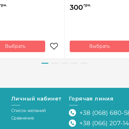
грн.
грн.
300
Выбрать
Выбрать
а-
Украина
Страна-
У
водитель
производитель
Личный кабинет
Горячая линия
Список желаний
+38 (068) 680-5
Сравнение
+38 (066) 207-1