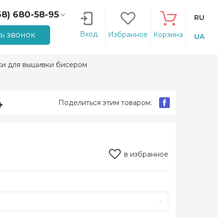
68) 680-58-95
RU
66) 207-14-90
Вход
ть звонок
Избранное
Корзина
UA
ки для вышивки бисером
4
Поделиться этим товаром:
в избранное