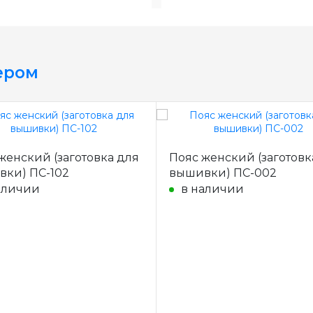
ером
женский (заготовка для
Пояс женский (заготовк
ки) ПС-102
вышивки) ПС-002
аличии
в наличии