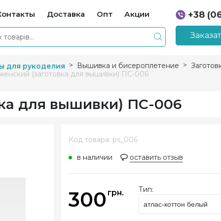
Контакты
Доставка
Опт
Акции
+38 (0
+38 (0
Заказа
Вышивка и бисероплетение
Заготов
ы для рукоделия
женский (заготовка для вышивки) ПС-006
вка для вышивки) ПС-006
Код товара: ps_006
в наличии
оставить отзыв
Тип:
300
грн.
атлас-коттон белый