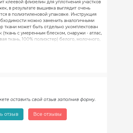
дит клеевой флизелин для уплотнения участков
ек, в результате вышивка выглядит очень
ется в полиэтиленовой упаковке. Инструкция
обходимости можно заменить аналогичными
ор ткани может быть отдельно укомплектован
 (ткань с умеренным блеском, снаружи - атлас,
вая ткань, 100% полиэстер) белого, молочного,
 - лен 100% белого, молочного, черного цвета.
жете оставить свой отзыв заполнив форму.
ь отзыв
Все отзывы