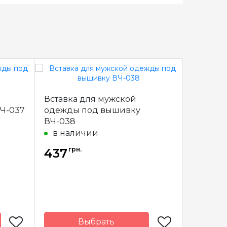
Вставка для мужской
Вставка
Ч-037
одежды под вышивку
одежды
ВЧ-038
в нал
в наличии
грн.
грн
437
437
Выбрать