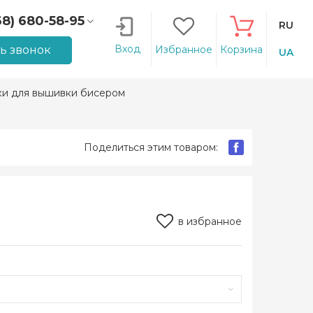
68) 680-58-95
RU
66) 207-14-90
Вход
ть звонок
Избранное
Корзина
UA
ки для вышивки бисером
Поделиться этим товаром:
в избранное