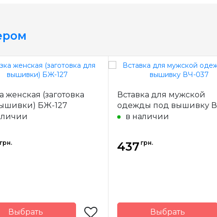
ером
а женская (заготовка
Вставка для мужской
ышивки) БЖ-127
одежды под вышивку В
аличии
в наличии
грн.
грн.
437
Выбрать
Выбрать