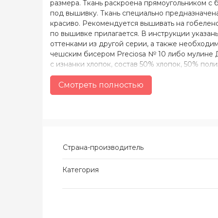
размера. Ткань раскроена прямоугольником с 
под вышивку. Ткань специально предназначена 
красиво. Рекомендуется вышивать на гобелено
по вышивке прилагается. В инструкции указа
оттенками из другой серии, а также необходи
чешским бисером Preciosa № 10 либо мулине ДМ
с изнанки хлопок, состав 50% хлопок, 50% поли
черного цвета; - домотканое полотно (состав 5
Смотреть полностью
Страна-производитель
Категория