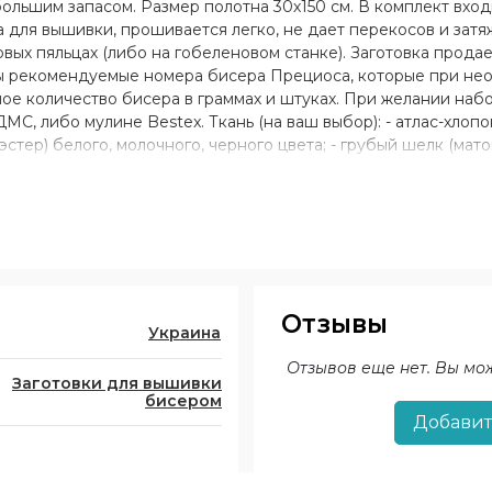
большим запасом. Размер полотна 30х150 см. В комплект вхо
для вышивки, прошивается легко, не дает перекосов и затяж
вых пяльцах (либо на гобеленовом станке). Заготовка прода
ны рекомендуемые номера бисера Прециоса, которые при не
мое количество бисера в граммах и штуках. При желании наб
С, либо мулине Bestex. Ткань (на ваш выбор): - атлас-хлопок
эстер) белого, молочного, черного цвета; - грубый шелк (мато
0% хлопок, 50% полиэстер) белого, молочного, черного цвета;
Отзывы
Украина
Отзывов еще нет. Вы мо
Заготовки для вышивки
бисером
Добавит