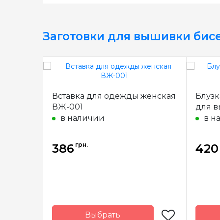
Заготовки для вышивки бис
Вставка для одежды женская
Блузк
ВЖ-001
для в
в наличии
в н
грн.
386
420
Выбрать