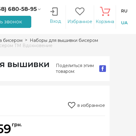
68) 680-58-95
RU
66) 207-14-90
Вход
ть звонок
Избранное
Корзина
UA
а бисером
Наборы для вышивки бисером
исером ТМ Вдохновение
ля вышивки
Поделиться этим
товаром:
в избранное
59
грн.