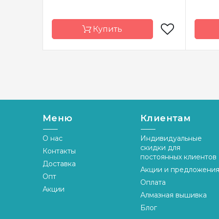
Купить
Бренд
Магия канвы
Брен
Страна-
Украина
Стран
производитель
произ
Зашивка
частичная
Зашив
Меню
Клиентам
Материал
габардин,
Матер
дублированный
О нас
Индивидуальные
Разме
флизелином
скидки для
Контакты
постоянных клиентов
Размер
18х18
Доставка
Акции и предложени
Опт
Оплата
Акции
Алмазная вышивка
Блог