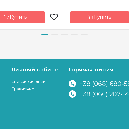
Купить
Купить
д
Чарівна Мить
Бренд
Чарівн
а-
Украина
Страна-
У
водитель
производитель
ка
частичная
Зашивка
час
Личный кабинет
Горячая линия
иал
Габардин
Материал
Га
Список желаний
+38 (068) 680-5
р
11x17.5 см
Размер
11
Сравнение
+38 (066) 207-1
я