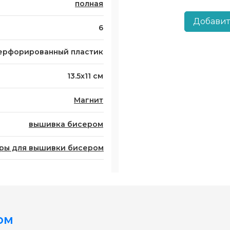
полная
Добавит
6
ерфорированный пластик
13.5x11 см
Магнит
вышивка бисером
ры для вышивки бисером
ом