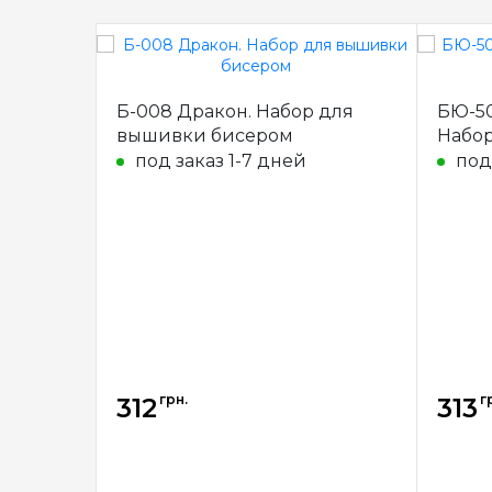
Б-008 Дракон. Набор для
БЮ-50
вышивки бисером
Набо
под заказ 1-7 дней
под
грн.
г
312
313