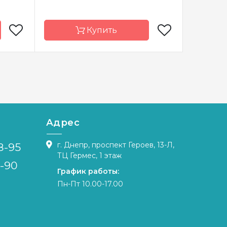
Купить
а Мить
Бренд
Кроше
Бренд
краина
Страна-
Россия
Страна-
производитель
произво
тичная
Зашивка
частичная
Зашивка
Адрес
бардин
Материал
Aida
Материа
г. Днепр, проспект Героев, 13-Л,
8-95
x17.5 см
Размер
20х23 см
Размер
ТЦ Гермес, 1 этаж
4-90
График работы:
Пн-Пт 10.00-17.00