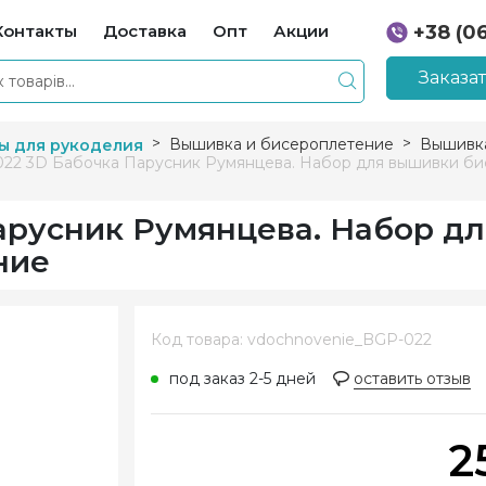
Контакты
Доставка
Опт
Акции
+38 (0
+38 (0
Заказа
Вышивка и бисероплетение
Вышивк
ы для рукоделия
22 3D Бабочка Парусник Румянцева. Набор для вышивки б
арусник Румянцева. Набор д
ние
Код товара: vdochnovenie_BGP-022
под заказ 2-5 дней
оставить отзыв
2