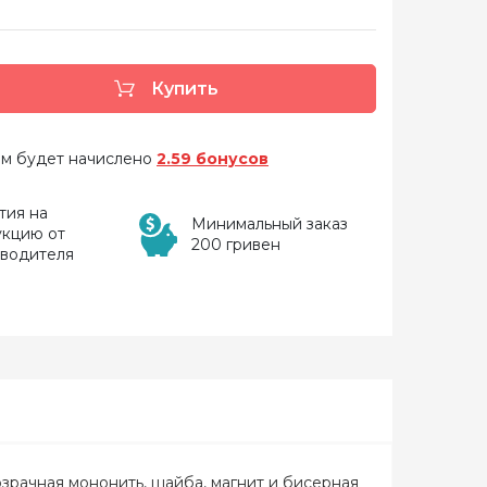
Купить
 вам будет начислено
2.59 бонусов
тия на
Минимальный заказ
укцию от
200 гривен
зводителя
розрачная мононить, шайба, магнит и бисерная