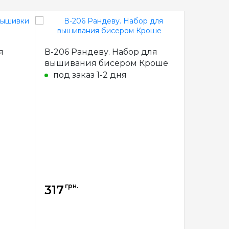
я
В-206 Рандеву. Набор для
В-207 В
вышивания бисером Кроше
вышива
под заказ 1-2 дня
под за
грн.
грн.
317
317