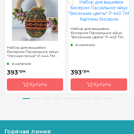
Набор для вышивки
бисером Пасхальное яйцо
"Весенние цветы" P-443 ТМ
Картины бисером
в наличии
Набор для вышивки
бисером Пасхальное яйцо
"Лесная песня" P-444 ТМ
Картины бисером
в наличии
393
грн.
393
грн.
Купить
Купить
Бренд
Картини
Бренд
Картини
бісером
бісером
Страна-
Украина
Страна-
Украина
производитель
производитель
Горячая линия