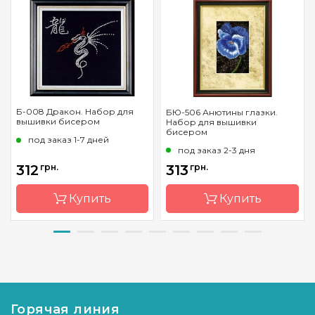
Б-008 Дракон. Набор для
БЮ-506 Анютины глазки.
вышивки бисером
Набор для вышивки
бисером
под заказ 1-7 дней
под заказ 2-3 дня
312
грн.
313
грн.
Купить
Купить
Бренд
Магия
Бренд
Чарівна
канвы
Мить
Страна-
Украина
Страна-
Украина
производитель
производитель
Горячая линия